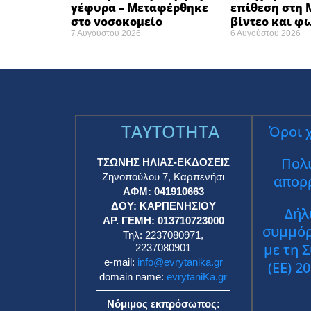
γέφυρα – Μεταφέρθηκε
επίθεση στη M
στο νοσοκομείο ​
βίντεο και 
7 Αυγούστου 2026
6 Αυγούστου 2026
TAYTOTHTA
Όροι 
Πολι
ΤΣΩΝΗΣ ΗΛΙΑΣ-ΕΚΔΟΣΕΙΣ
Ζηνοπούλου 7, Καρπενήσι
απορ
ΑΦΜ: 041910663
ΔΟΥ: ΚΑΡΠΕΝΗΣΙΟΥ
Δήλ
ΑΡ. ΓΕΜΗ: 013710723000
συμμό
Τηλ: 2237080971,
με τη 
2237080901
e-mail:
info@evrytanika.gr
(ΕΕ) 2
domain name:
evrytaniKa.gr
Νόμιμος εκπρόσωπος: