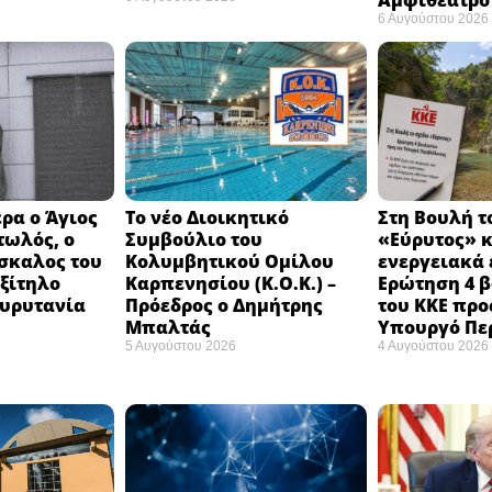
Αμφιθέατρο 
6 Αυγούστου 2026
ρα ο Άγιος
Το νέο Διοικητικό
Στη Βουλή τ
τωλός, ο
Συμβούλιο του
«Εύρυτος» κ
σκαλος του
Κολυμβητικού Ομίλου
ενεργειακά 
εξίτηλο
Καρπενησίου (Κ.Ο.Κ.) –
Ερώτηση 4 
Ευρυτανία
Πρόεδρος ο Δημήτρης
του ΚΚΕ προ
Μπαλτάς
Υπουργό Πε
5 Αυγούστου 2026
4 Αυγούστου 2026