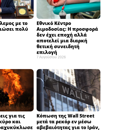
λεμος με το
Εθνικό Κέντρο
ειώσει πολύ
Αιμοδοσίας: H προσφορά
δεν έχει εποχή αλλά
αποτελεί μια διαρκή
θετική συνειδητή
επιλογή ​
7 Αυγούστου 2026
ις για τις
Κόπωση της Wall Street
κύρο και
μετά τα ρεκόρ εν μέσω
ραχυκύκλωσε
αβεβαιότητας για το Ιράν,