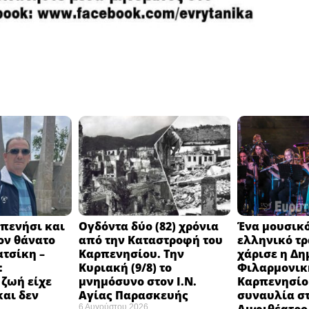
πενήσι και
Ογδόντα δύο (82) χρόνια
Ένα μουσικό
ον θάνατο
από την Καταστροφή του
ελληνικό τ
ατσίκη –
Καρπενησίου. Την
χάρισε η Δη
:
Κυριακή (9/8) το
Φιλαρμονικ
 ζωή είχε
μνημόσυνο στον Ι.Ν.
Καρπενησίο
και δεν
Αγίας Παρασκευής
συναυλία σ
6 Αυγούστου 2026