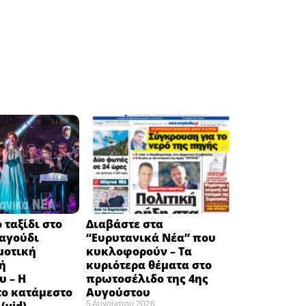
 ταξίδι στο
Διαβάστε στα
ραγούδι
“Ευρυτανικά Νέα” που
μοτική
κυκλοφορούν – Τα
ή
κυριότερα θέματα στο
υ – Η
πρωτοσέλιδο της 4ης
το κατάμεστο
Αυγούστου
5 Αυγούστου 2026