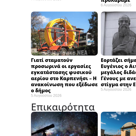
προλάβαμε”
6 Αυγούστου 2026
Γιατί σταματούν
Εορτάζει σήμε
προσωρινά οι εργασίες
Ευγένιος ο Αι
εγκατάστασης φυσικού
μεγάλος διδά
αερίου στο Καρπενήσι – Η
Γένους με αν
ανακοίνωση που εξέδωσε
στίγμα στην 
ο δήμος
5 Αυγούστου 2026
5 Αυγούστου 2026
Επικαιρότητα