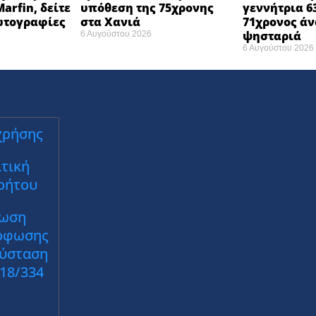
arfin, δείτε
υπόθεση της 75χρονης
γεννήτρια 6
φωτογραφίες
στα Χανιά
71χρονος ά
ψησταριά
6 Αυγούστου 2026
6 Αυγούστου 2026
χρήσης
τική
ρήτου
ωση
ρφωσης
Σύσταση
018/334