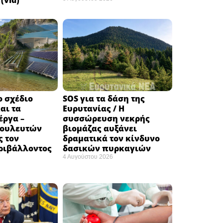
(vid)
ο σχέδιο
SOS για τα δάση της
αι τα
Ευρυτανίας / Η
έργα –
συσσώρευση νεκρής
βουλευτών
βιομάζας αυξάνει
ς τον
δραματικά τον κίνδυνο
ριβάλλοντος
δασικών πυρκαγιών
4 Αυγούστου 2026