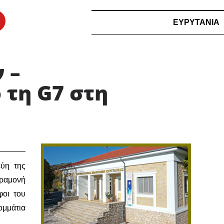
ΕΥΡΥΤΑΝΙΑ
 –
 τη G7 στη
εύη της
αραμονή
φοι του
ομμάτια