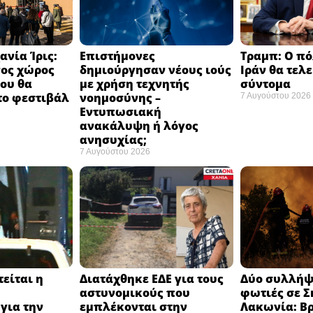
ανία Ίρις:
Επιστήμονες
Τραμπ: Ο πό
νος χώρος
δημιούργησαν νέους ιούς
Ιράν θα τελ
ου θα
με χρήση τεχνητής
σύντομα ​
το φεστιβάλ
νοημοσύνης –
7 Αυγούστου 2026
​
Εντυπωσιακή
ανακάλυψη ή λόγος
ανησυχίας; ​
7 Αυγούστου 2026
είται η
Διατάχθηκε ΕΔΕ για τους
Δύο συλλήψε
αστυνομικούς που
φωτιές σε Σ
για την
εμπλέκονται στην
Λακωνία: Β