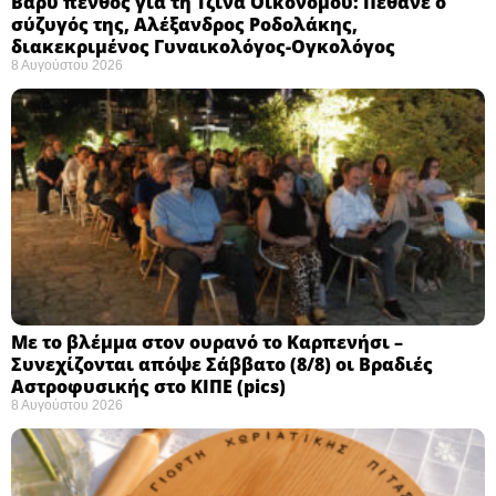
Βαρύ πένθος για τη Τζίνα Οικονόμου: Πέθανε ο
σύζυγός της, Αλέξανδρος Ροδολάκης,
διακεκριμένος Γυναικολόγος-Ογκολόγος
8 Αυγούστου 2026
Με το βλέμμα στον ουρανό το Καρπενήσι –
Συνεχίζονται απόψε Σάββατο (8/8) οι Βραδιές
Αστροφυσικής στο ΚΙΠΕ (pics)
8 Αυγούστου 2026