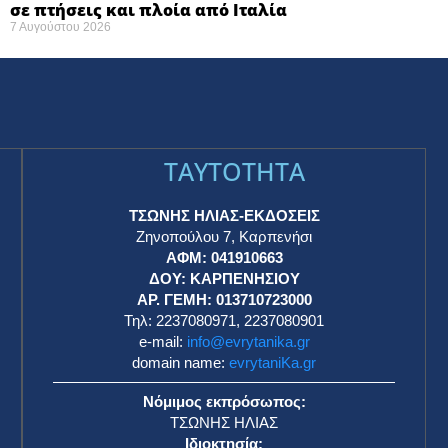
σε πτήσεις και πλοία από Ιταλία
7 Αυγούστου 2026
TAYTOTHTA
ΤΣΩΝΗΣ ΗΛΙΑΣ-ΕΚΔΟΣΕΙΣ
Ζηνοπούλου 7, Καρπενήσι
ΑΦΜ: 041910663
η
ΔΟΥ: ΚΑΡΠΕΝΗΣΙΟΥ
ΑΡ. ΓΕΜΗ: 013710723000
Τηλ: 2237080971, 2237080901
e-mail:
info@evrytanika.gr
domain name:
evrytaniKa.gr
Νόμιμος εκπρόσωπος:
ΤΣΩΝΗΣ ΗΛΙΑΣ
Ιδιοκτησία: