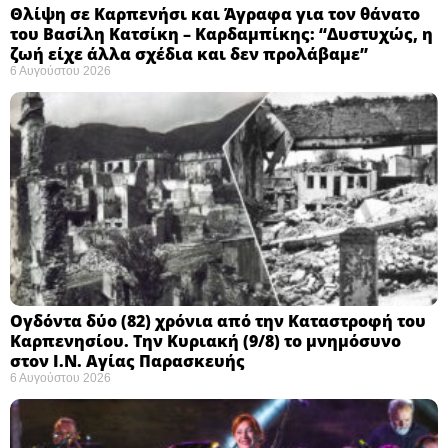
Θλίψη σε Καρπενήσι και Άγραφα για τον θάνατο
του Βασίλη Κατσίκη – Καρδαμπίκης: “Δυστυχώς, η
ζωή είχε άλλα σχέδια και δεν προλάβαμε”
6 Αυγούστου 2026
Ογδόντα δύο (82) χρόνια από την Καταστροφή του
Καρπενησίου. Την Κυριακή (9/8) το μνημόσυνο
στον Ι.Ν. Αγίας Παρασκευής
6 Αυγούστου 2026