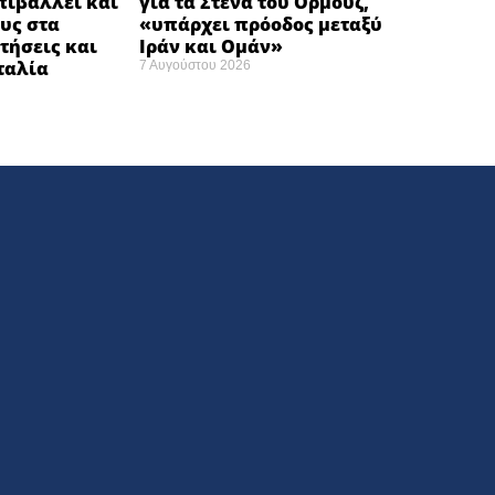
πιβάλλει και
για τα Στενά του Ορμούζ,
υς στα
«υπάρχει πρόοδος μεταξύ
τήσεις και
Ιράν και Ομάν»
Ιταλία
7 Αυγούστου 2026