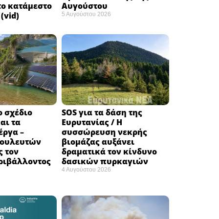
το κατάμεστο
Αυγούστου
(vid)
5 Αυγούστου 2026
ο σχέδιο
SOS για τα δάση της
αι τα
Ευρυτανίας / Η
έργα –
συσσώρευση νεκρής
βουλευτών
βιομάζας αυξάνει
ς τον
δραματικά τον κίνδυνο
ριβάλλοντος
δασικών πυρκαγιών
4 Αυγούστου 2026