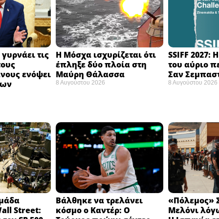
 γυρνάει τις
Η Μόσχα ισχυρίζεται ότι
SSIFF 2027: 
τους
έπληξε δύο πλοία στη
του αύριο π
νους ενόψει
Μαύρη Θάλασσα ​
Σαν Σεμπαστ
σων
8 Αυγούστου 2026
8 Αυγούστου 2026
ομάδα
Βάλθηκε να τρελάνει
«Πόλεμος» Σ
ll Street:
κόσμο ο Καντέρ: Ο
Μελόνι λόγω