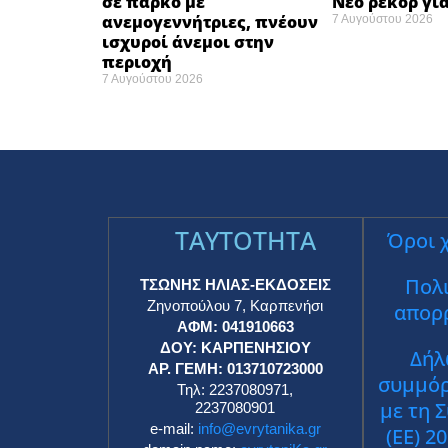
σε πάρκο με
Νέο ρεκόρ για
ανεμογεννήτριες, πνέουν
7 Αυγούστου 2026
ισχυροί άνεμοι στην
περιοχή
7 Αυγούστου 2026
TAYTOTHTA
Όροι 
Πολι
ΤΣΩΝΗΣ ΗΛΙΑΣ-ΕΚΔΟΣΕΙΣ
Ζηνοπούλου 7, Καρπενήσι
απορ
ΑΦΜ: 041910663
ΔΟΥ: ΚΑΡΠΕΝΗΣΙΟΥ
Δήλ
ΑΡ. ΓΕΜΗ: 013710723000
συμμό
Τηλ: 2237080971,
με τη 
2237080901
e-mail:
info@evrytanika.gr
(ΕΕ) 2