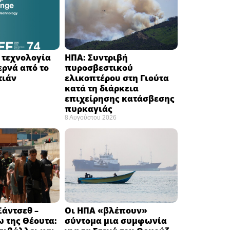
Η τεχνολογία
ΗΠΑ: Συντριβή
ερνά από το
πυροσβεστικού
ιάν ​
ελικοπτέρου στη Γιούτα
κατά τη διάρκεια
επιχείρησης κατάσβεσης
πυρκαγιάς ​
8 Αυγούστου 2026
άντσεθ –
Οι ΗΠΑ «βλέπουν»
 της Θέουτα:
σύντομα μια συμφωνία