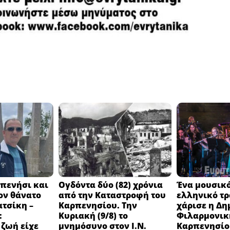
πενήσι και
Ογδόντα δύο (82) χρόνια
Ένα μουσικό
ον θάνατο
από την Καταστροφή του
ελληνικό τ
ατσίκη –
Καρπενησίου. Την
χάρισε η Δη
:
Κυριακή (9/8) το
Φιλαρμονικ
 ζωή είχε
μνημόσυνο στον Ι.Ν.
Καρπενησίο