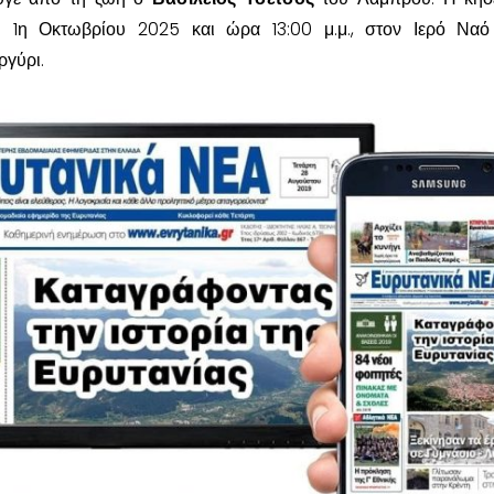
τη 1η Οκτωβρίου 2025 και ώρα 13:00 μ.μ., στον Ιερό Να
ργύρι.