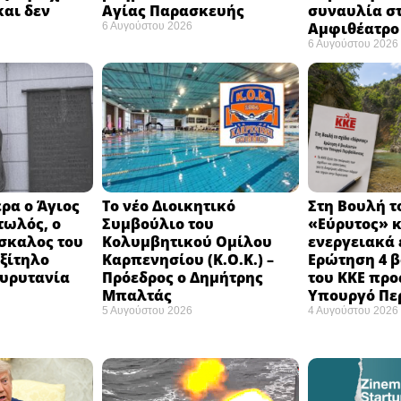
και δεν
Αγίας Παρασκευής
συναυλία σ
Αμφιθέατρο 
6 Αυγούστου 2026
6 Αυγούστου 2026
ρα ο Άγιος
Το νέο Διοικητικό
Στη Βουλή τ
τωλός, ο
Συμβούλιο του
«Εύρυτος» κ
σκαλος του
Κολυμβητικού Ομίλου
ενεργειακά 
εξίτηλο
Καρπενησίου (Κ.Ο.Κ.) –
Ερώτηση 4 
Ευρυτανία
Πρόεδρος ο Δημήτρης
του ΚΚΕ προ
Μπαλτάς
Υπουργό Πε
5 Αυγούστου 2026
4 Αυγούστου 2026