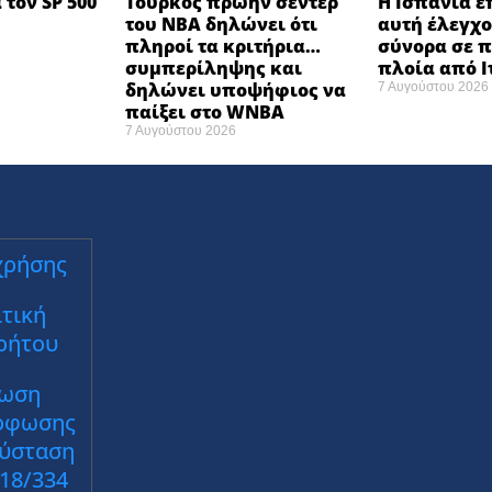
 τον SP 500
Τούρκος πρώην σέντερ
Η Ισπανία ε
του NBA δηλώνει ότι
αυτή έλεγχο
πληροί τα κριτήρια…
σύνορα σε π
συμπερίληψης και
πλοία από 
δηλώνει υποψήφιος να
7 Αυγούστου 2026
παίξει στο WNBA
7 Αυγούστου 2026
χρήσης
τική
ρήτου
ωση
ρφωσης
Σύσταση
018/334