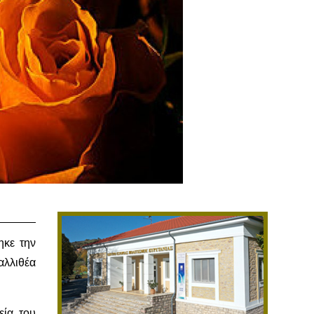
ηκε την
αλλιθέα
ία του