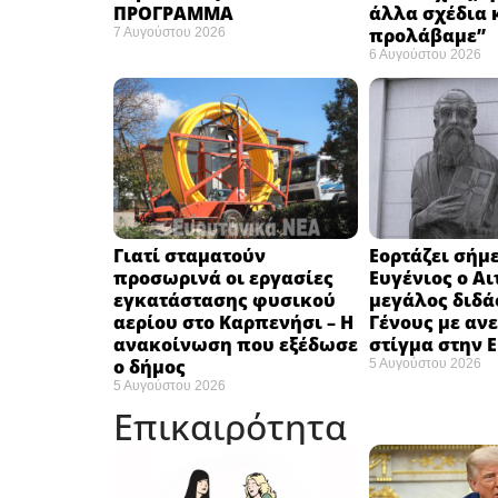
ΠΡΟΓΡΑΜΜΑ
άλλα σχέδια 
προλάβαμε”
7 Αυγούστου 2026
6 Αυγούστου 2026
Γιατί σταματούν
Εορτάζει σήμε
προσωρινά οι εργασίες
Ευγένιος ο Αι
εγκατάστασης φυσικού
μεγάλος διδά
αερίου στο Καρπενήσι – Η
Γένους με αν
ανακοίνωση που εξέδωσε
στίγμα στην 
ο δήμος
5 Αυγούστου 2026
5 Αυγούστου 2026
Επικαιρότητα