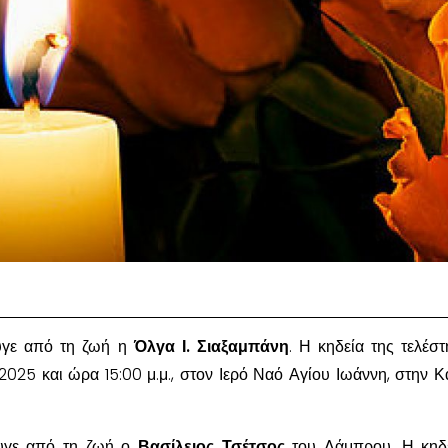
φυγε από τη ζωή η
Όλγα Ι. Σιαξαμπάνη
. Η κηδεία της τελέστ
2025 και ώρα 15:00 μ.μ., στον Ιερό Ναό Αγίου Ιωάννη, στην Κ
φυγε από τη ζωή ο
Βασίλειος Τσέτσος
του Λάμπρου. Η κηδε