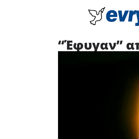
“Έφυγαν” απ