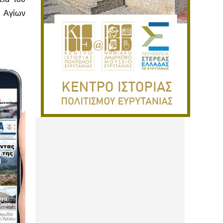
ό Αγίων