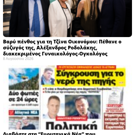
Βαρύ πένθος για τη Τζίνα Οικονόμου: Πέθανε ο
σύζυγός της, Αλέξανδρος Ροδολάκης,
διακεκριμένος Γυναικολόγος-Ογκολόγος
8 Αυγούστου 2026
Διαβάστε στα “Ευρυτανικά Νέα” που