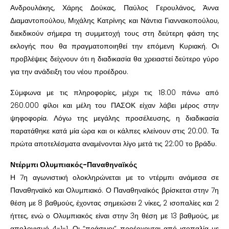
Ανδρουλάκης, Χάρης Δούκας, Παύλος Γερουλάνος, Άννα
Διαμαντοπούλου, Μιχάλης Κατρίνης και Νάντια Γιαννακοπούλου,
διεκδικούν σήμερα τη συμμετοχή τους στη δεύτερη φάση της
εκλογής που θα πραγματοποιηθεί την επόμενη Κυριακή. Οι
προβλέψεις δείχνουν ότι η διαδικασία θα χρειαστεί δεύτερο γύρο
για την ανάδειξη του νέου προέδρου.
Σύμφωνα με τις πληροφορίες, μέχρι τις 18:00 πάνω από
260.000 φίλοι και μέλη του ΠΑΣΟΚ είχαν λάβει μέρος στην
ψηφοφορία. Λόγω της μεγάλης προσέλευσης, η διαδικασία
παρατάθηκε κατά μία ώρα και οι κάλπες κλείνουν στις 20:00. Τα
πρώτα αποτελέσματα αναμένονται λίγο μετά τις 22:00 το βράδυ.
Ντέρμπι Ολυμπιακός-Παναθηναϊκός
Η 7η αγωνιστική ολοκληρώνεται με το ντέρμπι ανάμεσα σε
Παναθηναϊκό και Ολυμπιακό. Ο Παναθηναϊκός βρίσκεται στην 7η
θέση με 8 βαθμούς, έχοντας σημειώσει 2 νίκες, 2 ισοπαλίες και 2
ήττες, ενώ ο Ολυμπιακός είναι στην 3η θέση με 13 βαθμούς, με
απολογισμό 4-1-1. Οι “πράσινοι” προέρχονται από ισοπαλία με