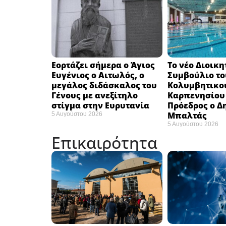
Εορτάζει σήμερα ο Άγιος
Το νέο Διοικη
Ευγένιος ο Αιτωλός, ο
Συμβούλιο το
μεγάλος διδάσκαλος του
Κολυμβητικο
Γένους με ανεξίτηλο
Καρπενησίου (
στίγμα στην Ευρυτανία
Πρόεδρος ο Δ
Μπαλτάς
5 Αυγούστου 2026
5 Αυγούστου 2026
Επικαιρότητα