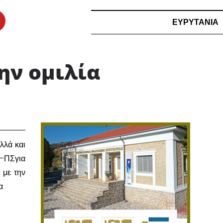
ΕΥΡΥΤΑΝΙΑ
ην ομιλία
​
αλλά και
Α–ΠΣγια
 με την
α