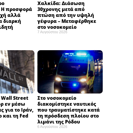
ρο
Χαλκίδα: Διάσωση
: H προσφορά
30χρονης μετά από
οχή αλλά
πτώση από την υψηλή
α διαρκή
γέφυρα – Μεταφέρθηκε
ιδητή
στο νοσοκομείο ​
7 Αυγούστου 2026
Wall Street
Στο νοσοκομείο
όρ εν μέσω
διακομίστηκε ναυτικός
ς για το Ιράν,
που τραυματίστηκε κατά
ο και τη Fed
τη πρόσδεση πλοίου στο
λιμάνι της Ρόδου
6 Αυγούστου 2026