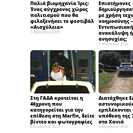
Παλιά βιομηχανία Ίρις:
Επιστήμονες
Ένας σύγχρονος χώρος
δημιούργησαν
πολιτισμού που θα
με χρήση τεχ
φιλοξενήσει το φεστιβάλ
νοημοσύνης –
«Αισχύλεια» ​
Εντυπωσιακ
ανακάλυψη ή
7 Αυγούστου 2026
ανησυχίας; ​
7 Αυγούστου 2026
Στη ΓΑΔΑ κρατείται η
Διατάχθηκε Ε
46χρονη που
αστυνομικού
κατηγορείται για την
εμπλέκονται 
επίθεση στη Marfin, δείτε
υπόθεση της 
βίντεο και φωτογραφίες
στα Χανιά
6 Αυγούστου 2026
6 Αυγούστου 2026