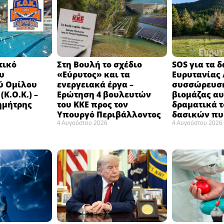
τικό
Στη Βουλή το σχέδιο
SOS για τα 
υ
«Εύρυτος» και τα
Ευρυτανίας 
ύ Ομίλου
ενεργειακά έργα –
συσσώρευση
Κ.Ο.Κ.) –
Ερώτηση 4 βουλευτών
βιομάζας αυ
ημήτρης
του ΚΚΕ προς τον
δραματικά τ
Υπουργό Περιβάλλοντος
δασικών π
4 Αυγούστου 2026
4 Αυγούστου 2026