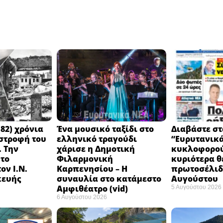
82) χρόνια
Ένα μουσικό ταξίδι στο
Διαβάστε στ
στροφή του
ελληνικό τραγούδι
“Ευρυτανικ
 Την
χάρισε η Δημοτική
κυκλοφορού
 το
Φιλαρμονική
κυριότερα θ
ον Ι.Ν.
Καρπενησίου – Η
πρωτοσέλιδο
κευής
συναυλία στο κατάμεστο
Αυγούστου
Αμφιθέατρο (vid)
5 Αυγούστου 2026
6 Αυγούστου 2026