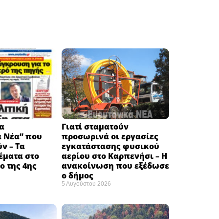
α
Γιατί σταματούν
ά Νέα” που
προσωρινά οι εργασίες
ν – Τα
εγκατάστασης φυσικού
έματα στο
αερίου στο Καρπενήσι – Η
 της 4ης
ανακοίνωση που εξέδωσε
ο δήμος
5 Αυγούστου 2026