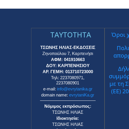
TAYTOTHTA
Όροι 
Πολι
ΤΣΩΝΗΣ ΗΛΙΑΣ-ΕΚΔΟΣΕΙΣ
Ζηνοπούλου 7, Καρπενήσι
απορ
ΑΦΜ: 041910663
ΔΟΥ: ΚΑΡΠΕΝΗΣΙΟΥ
Δήλ
ΑΡ. ΓΕΜΗ: 013710723000
συμμό
Τηλ: 2237080971,
με τη 
2237080901
e-mail:
info@evrytanika.gr
(ΕΕ) 2
domain name:
evrytaniKa.gr
Νόμιμος εκπρόσωπος:
ΤΣΩΝΗΣ ΗΛΙΑΣ
Ιδιοκτησία:
ΤΣΩΝΗΣ ΗΛΙΑΣ