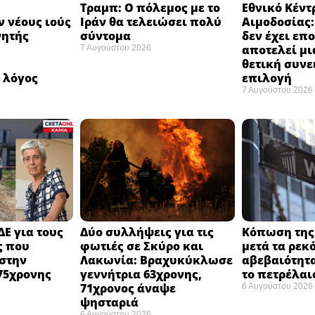
Τραμπ: Ο πόλεμος με το
Εθνικό Κέντ
 νέους ιούς
Ιράν θα τελειώσει πολύ
Αιμοδοσίας
νητής
σύντομα ​
δεν έχει επ
αποτελεί μι
7 Αυγούστου 2026
ή
θετική συνε
 λόγος
επιλογή ​
7 Αυγούστου 2026
ΔΕ για τους
Δύο συλλήψεις για τις
Κόπωση της 
ς που
φωτιές σε Σκύρο και
μετά τα ρεκ
στην
Λακωνία: Βραχυκύκλωσε
αβεβαιότητα
75χρονης
γεννήτρια 63χρονης,
το πετρέλαι
71χρονος άναψε
6 Αυγούστου 2026
ψησταριά
6 Αυγούστου 2026