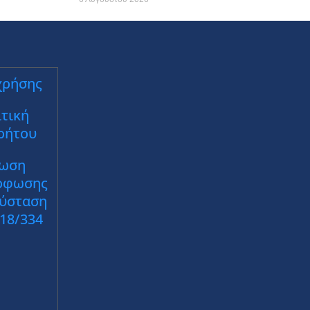
χρήσης
τική
ρήτου
ωση
ρφωσης
Σύσταση
018/334