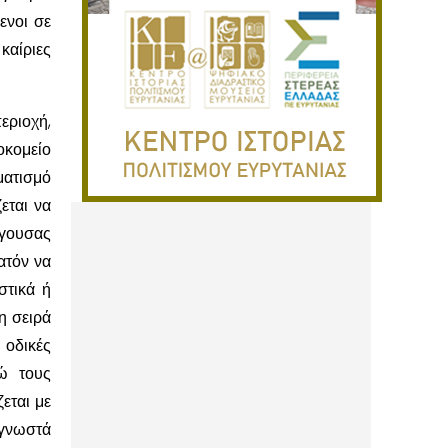
ενοι σε
καίριες
εριοχή,
οκομείο
ματισμό
εται να
ίγουσας
ατόν να
στικά ή
η σειρά
 οδικές
ώ τους
εται με
 γνωστά