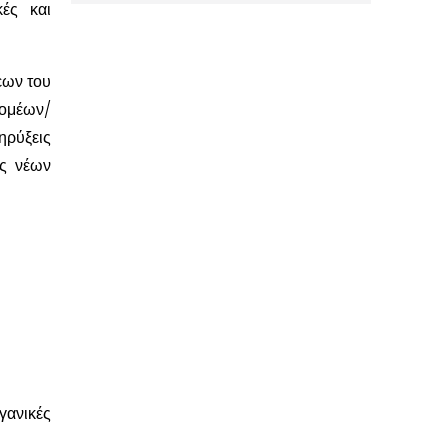
κές και
εων του
τομέων/
ηρύξεις
ως νέων
γανικές