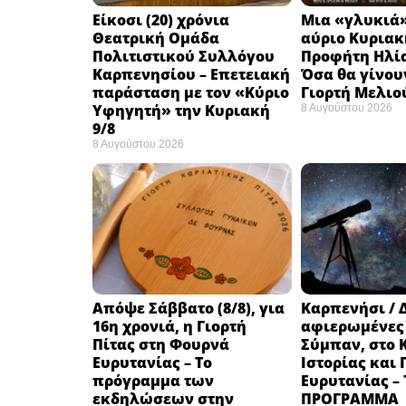
Eίκοσι (20) χρόνια
Μια «γλυκιά»
Θεατρική Ομάδα
αύριο Κυριακή
Πολιτιστικού Συλλόγου
Προφήτη Ηλία
Καρπενησίου – Επετειακή
Όσα θα γίνου
παράσταση με τον «Κύριο
Γιορτή Μελιο
Υφηγητή» την Κυριακή
8 Αυγούστου 2026
9/8
8 Αυγούστου 2026
Απόψε Σάββατο (8/8), για
Καρπενήσι / 
16η χρονιά, η Γιορτή
αφιερωμένες
Πίτας στη Φουρνά
Σύμπαν, στο 
Ευρυτανίας – Το
Ιστορίας και
πρόγραμμα των
Ευρυτανίας –
εκδηλώσεων στην
ΠΡΟΓΡΑΜΜΑ