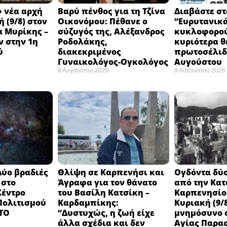
 νέα αρχή
Βαρύ πένθος για τη Τζίνα
Διαβάστε στ
 (9/8) στον
Οικονόμου: Πέθανε ο
“Ευρυτανικ
 Μυρίκης –
σύζυγός της, Αλέξανδρος
κυκλοφορού
ν στην 1η
Ροδολάκης,
κυριότερα θ
ύ
διακεκριμένος
πρωτοσέλιδο
Γυναικολόγος-Ογκολόγος
Αυγούστου
8 Αυγούστου 2026
8 Αυγούστου 2026
Δύο βραδιές
Θλίψη σε Καρπενήσι και
Ογδόντα δύο
 στο
Άγραφα για τον θάνατο
από την Κα
Κέντρο
του Βασίλη Κατσίκη –
Καρπενησίο
 Πολιτισμού
Καρδαμπίκης:
Κυριακή (9/8
 ΤΟ
“Δυστυχώς, η ζωή είχε
μνημόσυνο σ
άλλα σχέδια και δεν
Αγίας Παρα