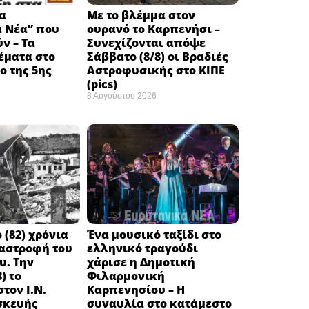
α
Με το βλέμμα στον
ά Νέα” που
ουρανό το Καρπενήσι –
ν – Τα
Συνεχίζονται απόψε
έματα στο
Σάββατο (8/8) οι Βραδιές
 της 5ης
Αστροφυσικής στο ΚΙΠΕ
(pics)
8 Αυγούστου 2026
 (82) χρόνια
Ένα μουσικό ταξίδι στο
ταστροφή του
ελληνικό τραγούδι
υ. Την
χάρισε η Δημοτική
) το
Φιλαρμονική
τον Ι.Ν.
Καρπενησίου – Η
σκευής
συναυλία στο κατάμεστο