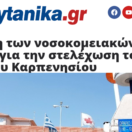
 των νοσοκομειακώ
για την στελέχωση τ
υ Καρπενησίου