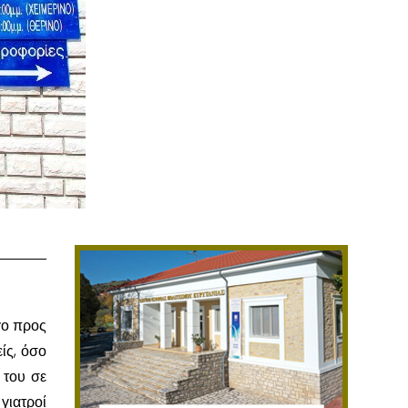
γο προς
ίς, όσο
 του σε
 γιατροί