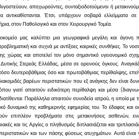
ιγοστεύουν, αποχωρούντες, συνταξιοδοτούμενοι ή μετακινούμ
α αντικαθίστανται. Έτσι, υπάρχουν σοβαρά ελλείμματα σε 
ήρια, στον Παθολογικό και στον Χειρουργικό Τομέα.
σοκομείο μας καλύπτει μια γεωγραφικά μεγάλη και άγονη π
προβληματική και συχνά με αντίξοες καιρικές συνθήκες. Το νοσ
της χώρας και αποτελεί τον μόνο σημαντικό υγειονομικό σχη
 Δυτικής Στερεάς Ελλάδας, μέσα σε ορεινούς όγκους. Αναγκάζ
 τόσο δευτεροβάθμιας όσο και πρωτοβάθμιας περίθαλψης, επε
 διακομιδές βαρέων περιστατικών που εξ ανάγκης δεν είναι δυν
όπου γιατί απαιτούν ειδικότερη περίθαλψη και μέσα (διαγνω
ιατίθενται. Παράλληλα απαιτούν συνοδεία ιατρού, η οποία με τ
ακό δυναμικό της καθημερινής εφημερίας του. Το έδαφος και οι
ούν επιπλέον προβλήματα στις μετακινήσεις ασθενών, εν
ριακές και τις Αργίες ο πληθυσμός διπλασιάζεται και τριπλασιάζ
περιστατικών και των πάσης φύσεως ατυχημάτων. Αυτά είναι