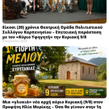
Eίκοσι (20) χρόνια Θεατρική Ομάδα Πολιτιστικού
Συλλόγου Καρπενησίου – Επετειακή παράσταση
με τον «Κύριο Υφηγητή» την Κυριακή 9/8
8 Αυγούστου 2026
Μια «γλυκιά» νέα αρχή αύριο Κυριακή (9/8) στον
Προφήτη Ηλία Μυρίκης – Όσα θα γίνουν στην 1η