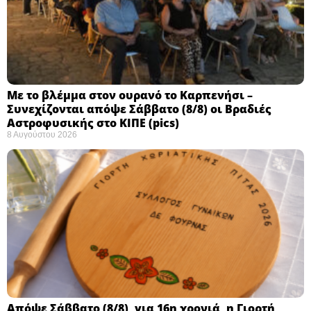
Με το βλέμμα στον ουρανό το Καρπενήσι –
Συνεχίζονται απόψε Σάββατο (8/8) οι Βραδιές
Αστροφυσικής στο ΚΙΠΕ (pics)
8 Αυγούστου 2026
Απόψε Σάββατο (8/8), για 16η χρονιά, η Γιορτή