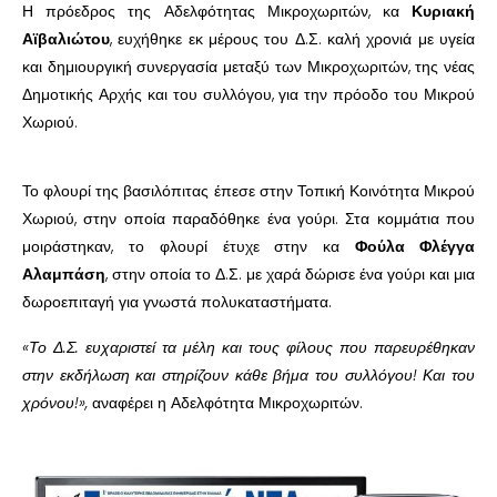
Η πρόεδρος της Αδελφότητας Μικροχωριτών, κα
Κυριακή
Αϊβαλιώτου
, ευχήθηκε εκ μέρους του Δ.Σ. καλή χρονιά με υγεία
και δημιουργική συνεργασία μεταξύ των Μικροχωριτών, της νέας
Δημοτικής Αρχής και του συλλόγου, για την πρόοδο του Μικρού
Χωριού.
Το φλουρί της βασιλόπιτας έπεσε στην Τοπική Κοινότητα Μικρού
Χωριού, στην οποία παραδόθηκε ένα γούρι. Στα κομμάτια που
μοιράστηκαν, το φλουρί έτυχε στην κα
Φούλα Φλέγγα
Αλαμπάση
, στην οποία το Δ.Σ. με χαρά δώρισε ένα γούρι και μια
δωροεπιταγή για γνωστά πολυκαταστήματα.
«Το Δ.Σ. ευχαριστεί τα μέλη και τους φίλους που παρευρέθηκαν
στην εκδήλωση και στηρίζουν κάθε βήμα του συλλόγου! Και του
χρόνου!»,
αναφέρει η Αδελφότητα Μικροχωριτών.