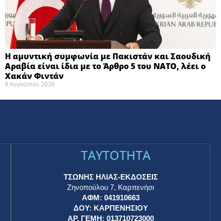
Η αμυντική συμφωνία με Πακιστάν και Σαουδική
Αραβία είναι ίδια με το Άρθρο 5 του ΝΑΤΟ, λέει ο
Χακάν Φιντάν
8 Αυγούστου 2026
TAYTOTHTA
ΤΣΩΝΗΣ ΗΛΙΑΣ-ΕΚΔΟΣΕΙΣ
Ζηνοπούλου 7, Καρπενήσι
ΑΦΜ: 041910663
η
ΔΟΥ: ΚΑΡΠΕΝΗΣΙΟΥ
ΑΡ. ΓΕΜΗ: 013710723000