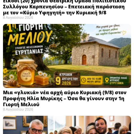
Eίκοσι (20) χρόνια Θεατρική Ομάδα Πολιτιστικού
Συλλόγου Καρπενησίου – Επετειακή παράσταση
με τον «Κύριο Υφηγητή» την Κυριακή 9/8
8 Αυγούστου 2026
Μια «γλυκιά» νέα αρχή αύριο Κυριακή (9/8) στον
Προφήτη Ηλία Μυρίκης – Όσα θα γίνουν στην 1η
Γιορτή Μελιού
8 Αυγούστου 2026