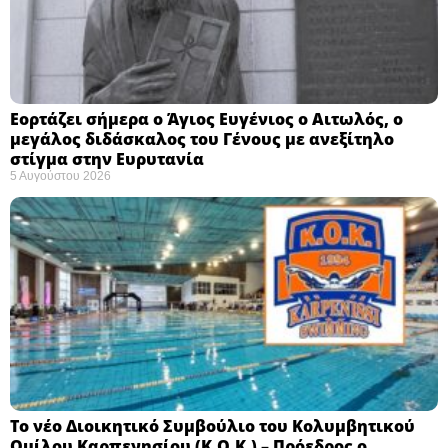
Εορτάζει σήμερα ο Άγιος Ευγένιος ο Αιτωλός, ο
μεγάλος διδάσκαλος του Γένους με ανεξίτηλο
στίγμα στην Ευρυτανία
5 Αυγούστου 2026
Το νέο Διοικητικό Συμβούλιο του Κολυμβητικού
Ομίλου Καρπενησίου (Κ.Ο.Κ.) – Πρόεδρος ο