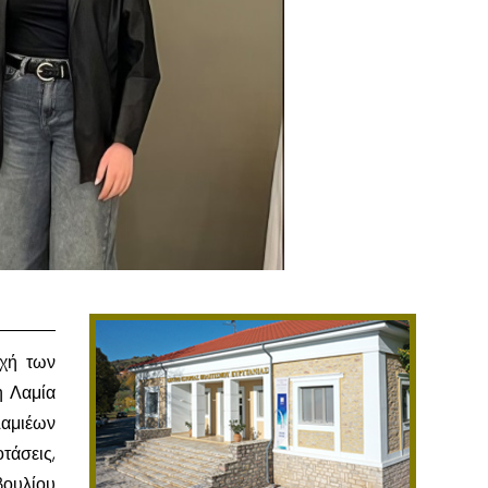
οχή των
η Λαμία
Λαμιέων
τάσεις,
βουλίου