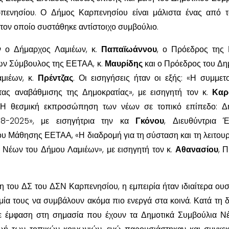
ενησίου. Ο Δήμος Καρπενησίου είναι μάλιστα ένας από τ
τον οποίο συστάθηκε αντίστοιχο συμβούλιο.
ν ο Δήμαρχος Λαμιέων, κ.
Παπαϊωάννου
, ο Πρόεδρος της
νων Σύμβουλος της ΕΕΤΑΑ, κ.
Μαυρίδης
και ο Πρόεδρος του Δη
μιέων, κ.
Πρέντζας
. Οι εισηγήσεις ήταν οι εξής: «Η συμμετ
ας αναβάθμισης της Δημοκρατίας», με εισηγητή τον κ.
Καρ
Η θεσμική εκπροσώπηση των νέων σε τοπικό επίπεδο: Δη
8-2025», με εισηγήτρια την κα
Γκόνου
, Διευθύντρια 
υ Μάθησης ΕΕΤΑΑ, «Η διαδρομή για τη σύσταση και τη λειτουρ
 Νέων του Δήμου Λαμιέων», με εισηγητή τον κ.
Αθανασίου
, 
του ΔΣ του ΔΣΝ Καρπενησίου, η εμπειρία ήταν ιδιαίτερα ουσ
υμία τους να συμβάλουν ακόμα πιο ενεργά στα κοινά. Κατά τη δ
ε έμφαση στη σημασία που έχουν τα Δημοτικά Συμβούλια Ν