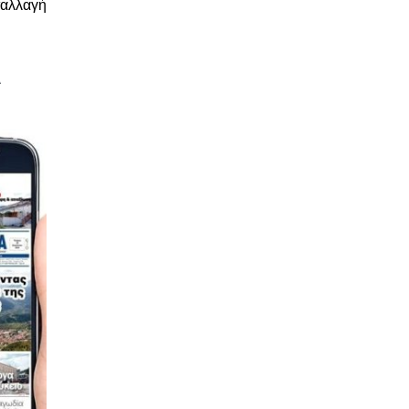
ταλλαγή
Α