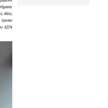
ριμένοι
τήματα.
ς ιδέες
 έγιναν
του ΔΣΝ