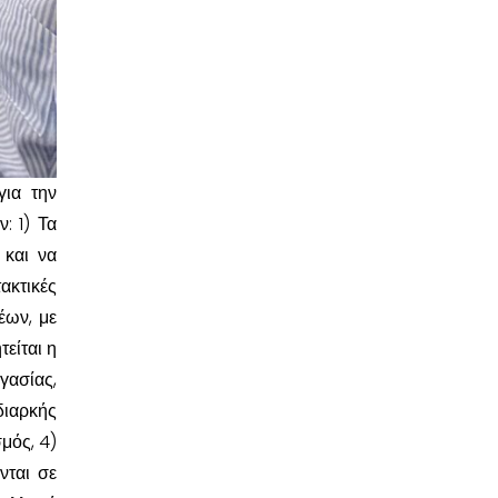
για την
: 1) Τα
 και να
ακτικές
έων, με
είται η
γασίας,
διαρκής
μός, 4)
νται σε