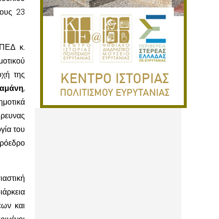
ους 23
 ΠΕΔ κ.
μοτικού
οχή της
αμάνη
,
μοτικά
Έρευνας
γία του
Πρόεδρο
ιαστική
ιάρκεια
έων και