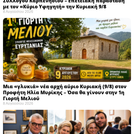
Συλλόγου Καρπενησίου – Επετειακή παράσταση
με τον «Κύριο Υφηγητή» την Κυριακή 9/8
8 Αυγούστου 2026
Μια «γλυκιά» νέα αρχή αύριο Κυριακή (9/8) στον
Προφήτη Ηλία Μυρίκης – Όσα θα γίνουν στην 1η
Γιορτή Μελιού
8 Αυγούστου 2026