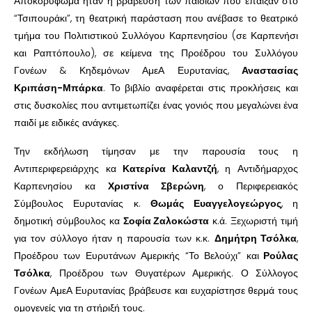
Αποκορύφωμα ήταν η βράβευση των παιδιών που έπαιξαν στο
“Τσιπουράκι”, τη θεατρική παράσταση που ανέβασε το θεατρικό
τμήμα του Πολιτιστικού Συλλόγου Καρπενησίου (σε Καρπενήσι
και Ραπτόπουλο), σε κείμενα της Προέδρου του Συλλόγου
Γονέων & Κηδεμόνων ΑμεΑ Ευρυτανίας,
Αναστασίας
Κριπάση-Μπάρκα
. Το βιβλίο αναφέρεται στις προκλήσεις και
στις δυσκολίες που αντιμετωπίζει ένας γονιός που μεγαλώνει ένα
παιδί με ειδικές ανάγκες.
Την εκδήλωση τίμησαν με την παρουσία τους η
Αντιπεριφερειάρχης κα
Κατερίνα Καλαντζή
, η Αντιδήμαρχος
Καρπενησίου κα
Χριστίνα Σβερώνη
, ο Περιφερειακός
Σύμβουλος Ευρυτανίας κ.
Θωμάς Ευαγγελογεώργος
, η
δημοτική σύμβουλος κα
Σοφία Ζαλοκώστα
κ.ά. Ξεχωριστή τιμή
για τον σύλλογο ήταν η παρουσία των κ.κ.
Δημήτρη Τσόλκα
,
Προέδρου των Ευρυτάνων Αμερικής “Το Βελούχι” και
Ρούλας
Τσόλκα
, Προέδρου των Θυγατέρων Αμερικής. Ο Σύλλογος
Γονέων ΑμεΑ Ευρυτανίας βράβευσε και ευχαρίστησε θερμά τους
ομογενείς για τη στήριξή τους.