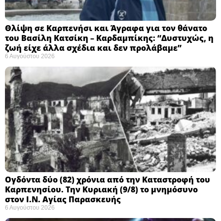
Θλίψη σε Καρπενήσι και Άγραφα για τον θάνατο
του Βασίλη Κατσίκη – Καρδαμπίκης: “Δυστυχώς, η
ζωή είχε άλλα σχέδια και δεν προλάβαμε”
6 Αυγούστου 2026
Ογδόντα δύο (82) χρόνια από την Καταστροφή του
Καρπενησίου. Την Κυριακή (9/8) το μνημόσυνο
στον Ι.Ν. Αγίας Παρασκευής
6 Αυγούστου 2026