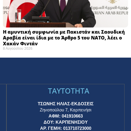
Η αμυντική συμφωνία με Πακιστάν και Σαουδική
Αραβία είναι ίδια με το Άρθρο 5 του ΝΑΤΟ, λέει ο
Χακάν Φιντάν
8 Αυγούστου 2026
TAYTOTHTA
ΤΣΩΝΗΣ ΗΛΙΑΣ-ΕΚΔΟΣΕΙΣ
Ζηνοπούλου 7, Καρπενήσι
ΑΦΜ: 041910663
η
ΔΟΥ: ΚΑΡΠΕΝΗΣΙΟΥ
ΑΡ. ΓΕΜΗ: 013710723000