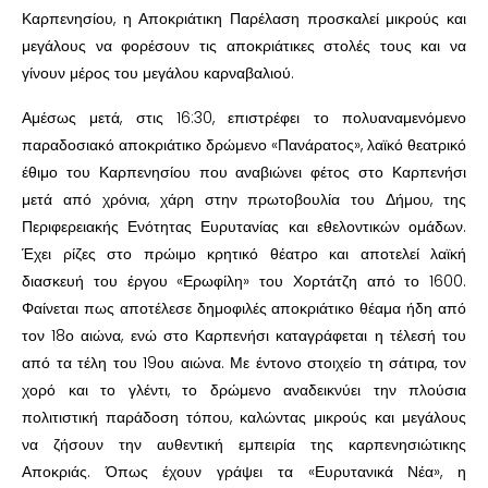
Καρπενησίου, η Αποκριάτικη Παρέλαση προσκαλεί μικρούς και
μεγάλους να φορέσουν τις αποκριάτικες στολές τους και να
γίνουν μέρος του μεγάλου καρναβαλιού.
Αμέσως μετά, στις 16:30, επιστρέφει το πολυαναμενόμενο
παραδοσιακό αποκριάτικο δρώμενο «Πανάρατος», λαϊκό θεατρικό
έθιμο του Καρπενησίου που αναβιώνει φέτος στο Καρπενήσι
μετά από χρόνια, χάρη στην πρωτοβουλία του Δήμου, της
Περιφερειακής Ενότητας Ευρυτανίας και εθελοντικών ομάδων.
Έχει ρίζες στο πρώιμο κρητικό θέατρο και αποτελεί λαϊκή
διασκευή του έργου «Ερωφίλη» του Χορτάτζη από το 1600.
Φαίνεται πως αποτέλεσε δημοφιλές αποκριάτικο θέαμα ήδη από
τον 18ο αιώνα, ενώ στο Καρπενήσι καταγράφεται η τέλεσή του
από τα τέλη του 19ου αιώνα. Με έντονο στοιχείο τη σάτιρα, τον
χορό και το γλέντι, το δρώμενο αναδεικνύει την πλούσια
πολιτιστική παράδοση τόπου, καλώντας μικρούς και μεγάλους
να ζήσουν την αυθεντική εμπειρία της καρπενησιώτικης
Αποκριάς. Όπως έχουν γράψει τα «Ευρυτανικά Νέα», η