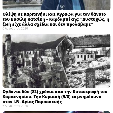
Θλίψη σε Καρπενήσι και Άγραφα για τον θάνατο
του Βασίλη Κατσίκη – Καρδαμπίκης: “Δυστυχώς, η
ζωή είχε άλλα σχέδια και δεν προλάβαμε”
6 Αυγούστου 2026
Ογδόντα δύο (82) χρόνια από την Καταστροφή του
Καρπενησίου. Την Κυριακή (9/8) το μνημόσυνο
στον Ι.Ν. Αγίας Παρασκευής
6 Αυγούστου 2026