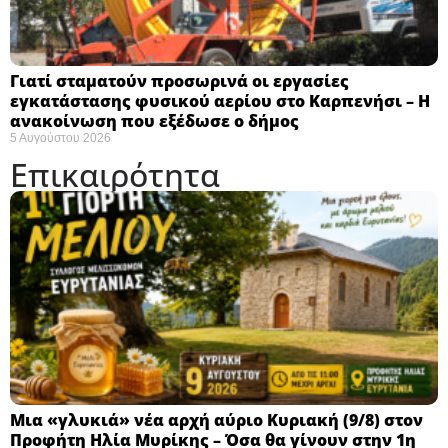
Γιατί σταματούν προσωρινά οι εργασίες
εγκατάστασης φυσικού αερίου στο Καρπενήσι – Η
ανακοίνωση που εξέδωσε ο δήμος
5 Αυγούστου 2026
Επικαιρότητα
Μια «γλυκιά» νέα αρχή αύριο Κυριακή (9/8) στον
Προφήτη Ηλία Μυρίκης – Όσα θα γίνουν στην 1η