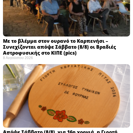
Με το βλέμμα στον ουρανό το Καρπενήσι –
Συνεχίζονται απόψε Σάββατο (8/8) οι Βραδιές
Αστροφυσικής στο ΚΙΠΕ (pics)
8 Αυγούστου 2026
Απόψε Σάββατο (8/8), για 16η χρονιά, η Γιορτή