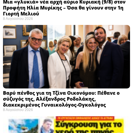
Μια «γλυκιά» νέα αρχή αύριο Κυριακή (9/8) στον
Προφήτη Ηλία Μυρίκης – Όσα θα γίνουν στην 1η
Γιορτή Μελιού
8 Αυγούστου 2026
Βαρύ πένθος για τη Τζίνα Οικονόμου: Πέθανε ο
σύζυγός της, Αλέξανδρος Ροδολάκης,
διακεκριμένος Γυναικολόγος-Ογκολόγος
8 Αυγούστου 2026