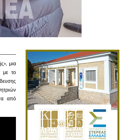
ς», μια
α με το
ίδευσης
θητριών
σα από