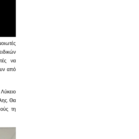
μοιωτές
ιδικών
τές να
ουν από
Λύκειο
λης. Θα
μούς τη