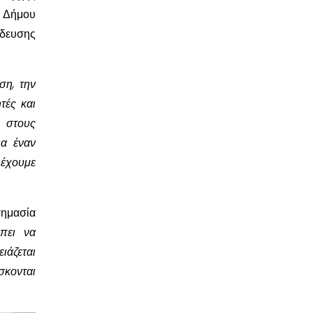
υ Δήμου
δευσης
ση, την
τές και
 στους
ια έναν
 έχουμε
σημασία
πει να
ιάζεται
σκονται