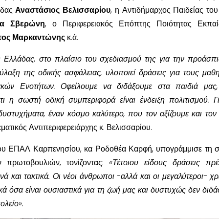
άδας
Αναστάσιος Βελισσαρίου
, η Αντιδήμαρχος Παιδείας το
να Σβερώνη
, ο Περιφερειακός Επόπτης Ποιότητας Εκπαί
τος Μαρκαντώνης
κ.ά.
ς Ελλάδας, στο πλαίσιο του σχεδιασμού της για την προάσπι
λαξη της οδικής ασφάλειας, υλοποιεί δράσεις για τους μαθη
ακών Ενοτήτων. Οφείλουμε να διδάξουμε στα παιδιά μας,
τι η σωστή οδική συμπεριφορά είναι ένδειξη πολιτισμού. Γ
υστυχήματα, έναν κόσμο καλύτερο, που τον αξίζουμε και τον
ματικός Αντιπεριφερειάρχης κ. Βελισσαρίου.
 του ΕΠΑΛ Καρπενησίου, κα Ροδοθέα Καρφή, υπογράμμισε τη 
ν πρωτοβουλιών, τονίζοντας:
«Τέτοιου είδους δράσεις πρέ
 και τακτικά. Οι νέοι άνθρωποι -αλλά και οι μεγαλύτεροι- χρε
κά όσα είναι ουσιαστικά για τη ζωή μας και δυστυχώς δεν διδά
ολείο».