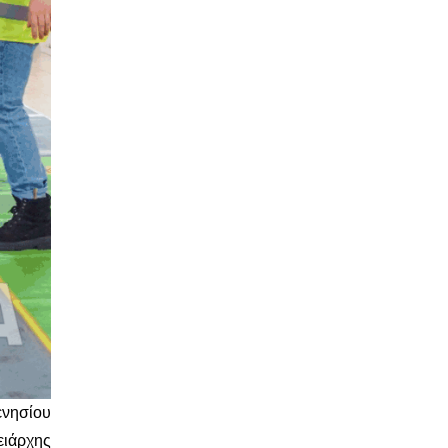
ενησίου
ειάρχης