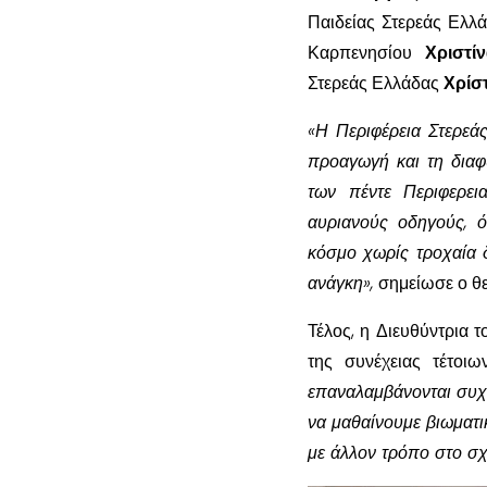
Παιδείας Στερεάς Ελλ
Καρπενησίου
Χριστί
Στερεάς Ελλάδας
Χρίσ
«Η Περιφέρεια Στερεά
προαγωγή και τη διαφύ
των πέντε Περιφερει
αυριανούς οδηγούς, ό
κόσμο χωρίς τροχαία δ
ανάγκη»,
σημείωσε ο θε
Τέλος, η Διευθύντρια
της συνέχειας τέτοιω
επαναλαμβάνονται συχνά
να μαθαίνουμε βιωματι
με άλλον τρόπο στο σχ