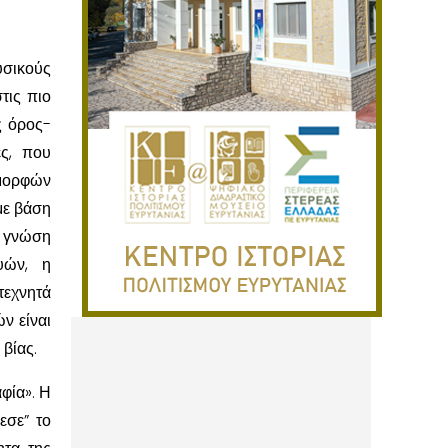
υσικούς
τις πιο
ς όρος-
ές, που
 μορφών
με βάση
ς γνώση
υών, η
τεχνητά
ν είναι
 βίας.
φία». Η
εσε” το