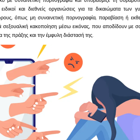
λικό με συναινετική πορνογραφία και υποβάθμιζε τη σοβαρότ
, ειδικοί και διεθνείς οργανώσεις για τα δικαιώματα των γ
ρους, όπως μη συναινετική πορνογραφία, παραβίαση ή εκθ
ικά σεξουαλική κακοποίηση μέσω εικόνας, που αποδίδουν με σ
α της πράξης και την έμφυλη διάστασή της.