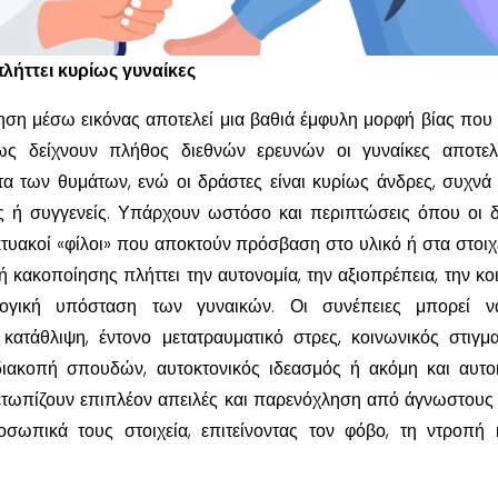
λήττει κυρίως γυναίκες
ση μέσω εικόνας αποτελεί μια βαθιά έμφυλη μορφή βίας που 
ως δείχνουν πλήθος διεθνών ερευνών οι γυναίκες αποτελ
ητα των θυμάτων, ενώ οι δράστες είναι κυρίως άνδρες, συχν
ς ή συγγενείς. Υπάρχουν ωστόσο και περιπτώσεις όπου οι 
ικτυακοί «φίλοι» που αποκτούν πρόσβαση στο υλικό ή στα στοιχ
 κακοποίησης πλήττει την αυτονομία, την αξιοπρέπεια, την κο
ογική υπόσταση των γυναικών. Οι συνέπειες μπορεί να
 κατάθλιψη, έντονο μετατραυματικό στρες, κοινωνικός στιγμα
ιακοπή σπουδών, αυτοκτονικός ιδεασμός ή ακόμη και αυτοκ
μετωπίζουν επιπλέον απειλές και παρενόχληση από άγνωστους
ωπικά τους στοιχεία, επιτείνοντας τον φόβο, τη ντροπή 