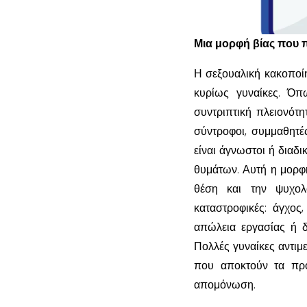
Μια μορφή βίας που π
Η σεξουαλική κακοποίη
κυρίως γυναίκες. Όπ
συντριπτική πλειονότ
σύντροφοι, συμμαθητέ
είναι άγνωστοι ή διαδ
θυμάτων. Αυτή η μορφή
θέση και την ψυχολ
καταστροφικές: άγχος,
απώλεια εργασίας ή δ
Πολλές γυναίκες αντι
που αποκτούν τα προσ
απομόνωση.