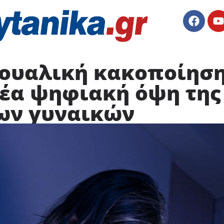
ξουαλική κακοποίησ
 νέα ψηφιακή όψη τη
των γυναικών