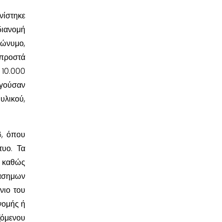
νίστηκε
ιανομή
πώνυμο,
μπροστά
 10.000
ργούσαν
υλικού,
6, όπου
τυο. Τα
, καθώς
ιάσημων
νιο του
νομής ή
ζόμενου