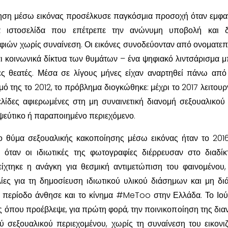
ηση μέσω εικόνας προσέλκυσε παγκόσμια προσοχή όταν εμφα
α ιστοσελίδα που επέτρεπε την ανώνυμη υποβολή και δ
ών χωρίς συναίνεση. Οι εικόνες συνοδεύονταν από ονοματε
αι κοινωνικά δίκτυα των θυμάτων – ένα ψηφιακό λιντσάρισμα 
δες θεατές. Μέσα σε λίγους μήνες είχαν αναρτηθεί πάνω από
ιμό της το 2012, το πρόβλημα διογκώθηκε: μέχρι το 2017 λειτου
λίδες αφιερωμένες στη μη συναινετική διανομή σεξουαλικού 
ψεύτικο ή παραποιημένο περιεχόμενο.
 θύμα σεξουαλικής κακοποίησης μέσω εικόνας ήταν το 201
ε όταν οι ιδιωτικές της φωτογραφίες διέρρευσαν στο διαδίκ
είχτηκε η ανάγκη για θεσμική αντιμετώπιση του φαινομένου
ίες για τη δημοσίευση ιδιωτικού υλικού διάσημων και μη δ
α περίοδο άνθησε και το κίνημα #MeToo στην Ελλάδα. Το Ιού
 όπου προέβλεψε, για πρώτη φορά, την ποινικοποίηση της δια
ύ σεξουαλικού περιεχομένου, χωρίς τη συναίνεση του εικονι