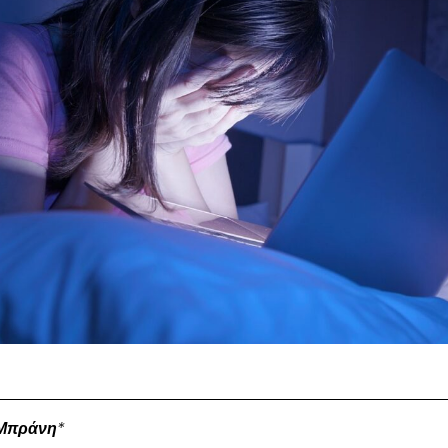
 Μπράνη
*