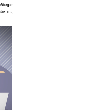
δίκημα
λών της