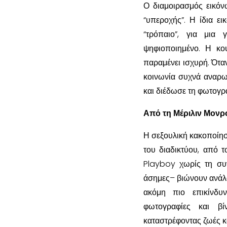
Ο διαμοιρασμός εικόν
“υπεροχής”. Η ίδια ε
“τρόπαιο”, για μια 
ψηφιοποιημένο. Η κο
παραμένει ισχυρή. Όταν
κοινωνία συχνά αναρωτ
και διέδωσε τη φωτογρ
Από τη Μέριλιν Μονρ
Η σεξουλική κακοποίησ
του διαδικτύου, από 
Playboy χωρίς τη συνα
άσημες– βιώνουν ανάλο
ακόμη πιο επικίνδυν
φωτογραφίες και β
καταστρέφοντας ζωές κα