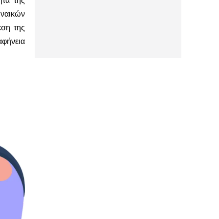
ητα της
υναικών
εση της
αφήνεια