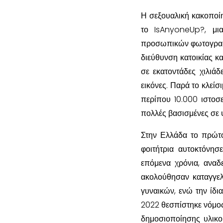
Η σεξουαλική κακοποί
το IsAnyoneUp?, μι
προσωπικών φωτογραφι
διεύθυνση κατοικίας κ
σε εκατοντάδες χιλιά
εικόνες. Παρά το κλείσ
περίπου 10.000 ιστοσε
πολλές βασισμένες σε 
Στην Ελλάδα το πρώτο
φοιτήτρια αυτοκτόνησ
επόμενα χρόνια, αναδ
ακολούθησαν καταγγελ
γυναικών, ενώ την ίδι
2022 θεσπίστηκε νόμος
δημοσιοποίησης υλικο