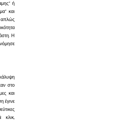
αμης” ή
μα” και
 απλώς
ικότητα
άστη. Η
ανόμησε
ακάλυψη
καν στο
μες και
η έγινε
εύτικες
 κλικ,