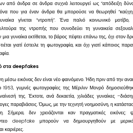
ων από άνδρα σε άνδρα συχνά λειτουργεί ως “απόδειξη δύν
ικόνα που για έναν άνδρα θα μπορούσε να θεωρηθεί “καύχη
γυναίκα γίνεται “ντροπή”. Ένα παλιό κοινωνικό μοτίβο,
υλτούρα της ντροπής που συνοδεύει τη γυναικεία σεξουαλ
 μια γυναίκα εκτίθεται, το βάρος πέφτει επάνω της, όχι στον δρ
ιέται γιατί έστειλε τη φωτογραφία, και όχι γιατί κάποιος παρ
αφία.
ό στα deepfakes
η μέσω εικόνας δεν είναι νέο φαινόμενο. Ήδη πριν από την αν
το 1953, γυμνές φωτογραφίες της Μέριλιν Μονρό δημοσιεύθη
ίνεσή της. Έκτοτε, ανά δεκαετία, χιλιάδες γυναίκες –διάση
γες παραβιάσεις. Όμως, με την τεχνητή νοημοσύνη, η κατάστασ
η. Σήμερα, δεν χρειάζονται καν πραγματικές εικόνες: ψ
ίντεο deepfake μπορούν να δημιουργηθούν με μερικά
ι καριέρες.