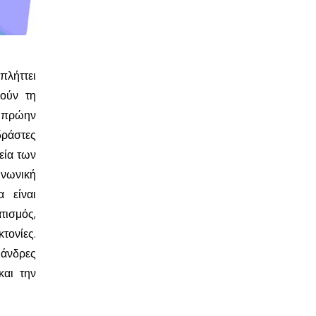
πλήττει
ούν τη
ά πρώην
δράστες
εία των
ινωνική
 είναι
τισμός,
τονίες.
 άνδρες
και την