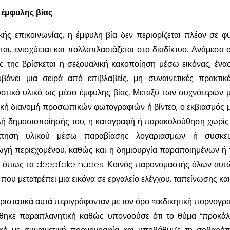
έμφυλης βίας
ής επικοινωνίας, η έμφυλη βία δεν περιορίζεται πλέον σε φ
αι, ενισχύεται και πολλαπλασιάζεται στο διαδίκτυο. Ανάμεσα σ
ς της βρίσκεται η σεξουαλική κακοποίηση μέσω εικόνας, ένα
άνει μια σειρά από επιβλαβείς, μη συναινετικές πρακτικ
υστικό υλικό ως μέσο έμφυλης βίας. Μεταξύ των συχνότερων
ετική διανομή προσωπικών φωτογραφιών ή βίντεο, ο εκβιασμός 
ειλή δημοσιοποίησής του, η καταγραφή ή παρακολούθηση χωρί
κτηση υλικού μέσω παραβίασης λογαριασμών ή συσκε
γή περιεχομένου, καθώς και η δημιουργία παραποιημένων ή 
 όπως τα deepfake nudes. Κοινός παρονομαστής όλων αυτώ
που μετατρέπει μια εικόνα σε εργαλείο ελέγχου, ταπείνωσης και
εριστατικά αυτά περιγράφονταν με τον όρο «εκδικητική πορνογρα
θηκε παραπλανητική καθώς υπονοούσε ότι το θύμα “προκάλ