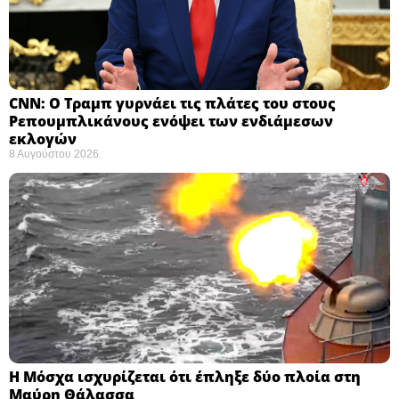
CNN: Ο Τραμπ γυρνάει τις πλάτες του στους
Ρεπουμπλικάνους ενόψει των ενδιάμεσων
εκλογών ​
8 Αυγούστου 2026
Η Μόσχα ισχυρίζεται ότι έπληξε δύο πλοία στη
Μαύρη Θάλασσα ​