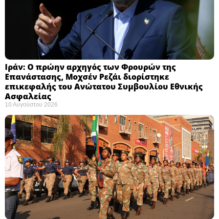
Ιράν: Ο πρώην αρχηγός των Φρουρών της
Επανάστασης, Μοχσέν Ρεζάι διορίστηκε
επικεφαλής του Ανώτατου Συμβουλίου Εθνικής
Ασφαλείας ​
10 Αυγούστου 2026