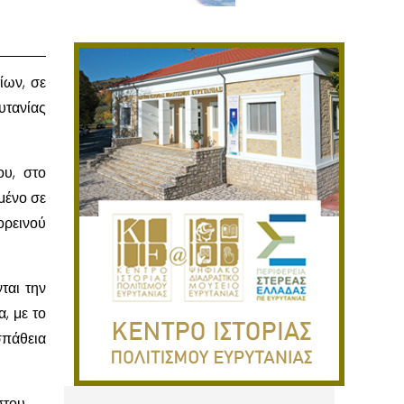
ίων, σε
υτανίας
υ, στο
μένο σε
ορεινού
ται την
, με το
σπάθεια
στου.