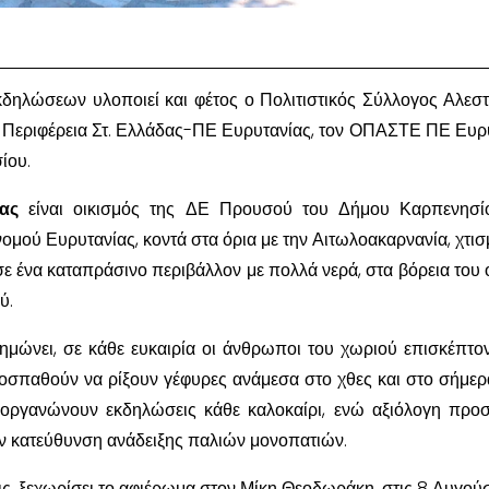
δηλώσεων υλοποιεί και φέτος ο Πολιτιστικός Σύλλογος Αλεστ
 Περιφέρεια Στ. Ελλάδας-ΠΕ Ευρυτανίας, τον ΟΠΑΣΤΕ ΠΕ Ευρ
ίου.
ας
είναι οικισμός της ΔΕ Προυσού του Δήμου Καρπενησίο
νομού Ευρυτανίας, κοντά στα όρια με την Αιτωλοακαρνανία, χτισ
ε ένα καταπράσινο περιβάλλον με πολλά νερά, στα βόρεια του 
ύ.
ημώνει, σε κάθε ευκαιρία οι άνθρωποι του χωριού επισκέπτον
οσπαθούν να ρίξουν γέφυρες ανάμεσα στο χθες και στο σήμερα
ιοργανώνουν εκδηλώσεις κάθε καλοκαίρι, ενώ αξιόλογη προ
την κατεύθυνση ανάδειξης παλιών μονοπατιών.
ις, ξεχωρίσει το αφιέρωμα στον Μίκη Θεοδωράκη, στις 8 Αυγού