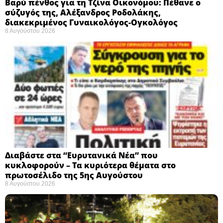
Βαρύ πένθος για τη Τζίνα Οικονόμου: Πέθανε ο
σύζυγός της, Αλέξανδρος Ροδολάκης,
διακεκριμένος Γυναικολόγος-Ογκολόγος
8 Αυγούστου 2026
Διαβάστε στα “Ευρυτανικά Νέα” που
κυκλοφορούν – Τα κυριότερα θέματα στο
πρωτοσέλιδο της 5ης Αυγούστου
8 Αυγούστου 2026