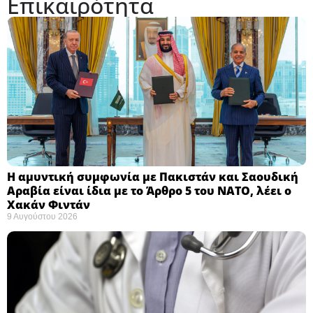
Επικαιρότητα
Η αμυντική συμφωνία με Πακιστάν και Σαουδική
Αραβία είναι ίδια με το Άρθρο 5 του ΝΑΤΟ, λέει ο
Χακάν Φιντάν ​
9 Αυγούστου 2026