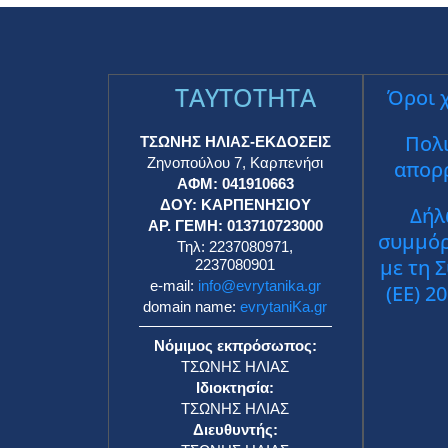
TAYTOTHTA
Όροι 
Πολι
ΤΣΩΝΗΣ ΗΛΙΑΣ-ΕΚΔΟΣΕΙΣ
Ζηνοπούλου 7, Καρπενήσι
απορ
ΑΦΜ: 041910663
ΔΟΥ: ΚΑΡΠΕΝΗΣΙΟΥ
Δήλ
ΑΡ. ΓΕΜΗ: 013710723000
συμμό
Τηλ: 2237080971,
με τη 
2237080901
e-mail:
info@evrytanika.gr
(ΕΕ) 2
domain name:
evrytaniKa.gr
Νόμιμος εκπρόσωπος:
ΤΣΩΝΗΣ ΗΛΙΑΣ
Ιδιοκτησία:
ΤΣΩΝΗΣ ΗΛΙΑΣ
Διευθυντής: