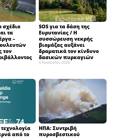
ο σχέδιο
SOS για τα δάση της
αι τα
Ευρυτανίας / Η
έργα –
συσσώρευση νεκρής
βουλευτών
βιομάζας αυξάνει
ς τον
δραματικά τον κίνδυνο
ριβάλλοντος
δασικών πυρκαγιών
4 Αυγούστου 2026
Η τεχνολογία
ΗΠΑ: Συντριβή
ερνά από το
πυροσβεστικού