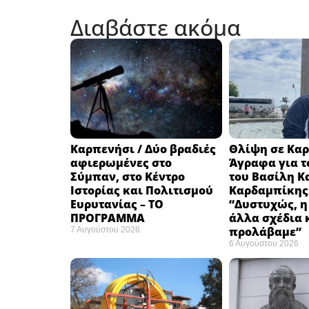
Διαβάστε ακόμα
Καρπενήσι / Δύο βραδιές
Θλίψη σε Καρ
αφιερωμένες στο
Άγραφα για τ
Σύμπαν, στο Κέντρο
του Βασίλη Κ
Ιστορίας και Πολιτισμού
Καρδαμπίκης
Ευρυτανίας – ΤΟ
“Δυστυχώς, η
ΠΡΟΓΡΑΜΜΑ
άλλα σχέδια 
προλάβαμε”
7 Αυγούστου 2026
6 Αυγούστου 2026