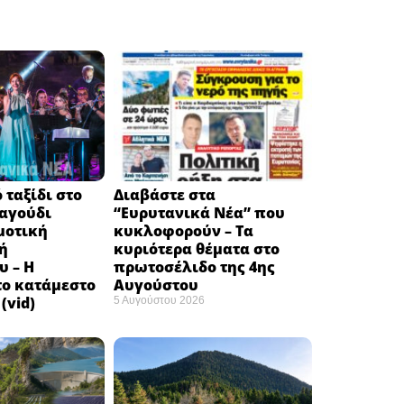
 ταξίδι στο
Διαβάστε στα
ραγούδι
“Ευρυτανικά Νέα” που
μοτική
κυκλοφορούν – Τα
ή
κυριότερα θέματα στο
υ – Η
πρωτοσέλιδο της 4ης
το κατάμεστο
Αυγούστου
(vid)
5 Αυγούστου 2026