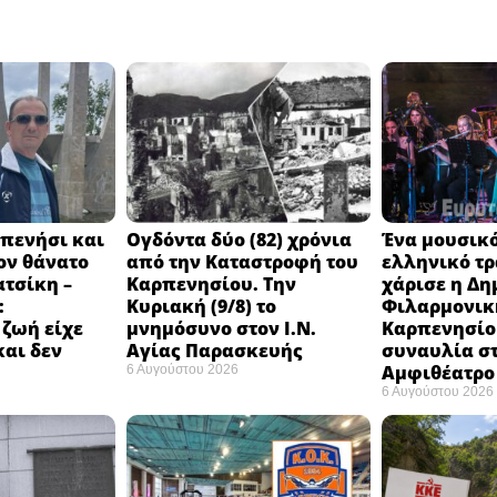
πενήσι και
Ογδόντα δύο (82) χρόνια
Ένα μουσικό
ον θάνατο
από την Καταστροφή του
ελληνικό τ
ατσίκη –
Καρπενησίου. Την
χάρισε η Δη
:
Κυριακή (9/8) το
Φιλαρμονικ
 ζωή είχε
μνημόσυνο στον Ι.Ν.
Καρπενησίο
και δεν
Αγίας Παρασκευής
συναυλία σ
Αμφιθέατρο 
6 Αυγούστου 2026
6 Αυγούστου 2026