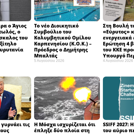
ρα ο Άγιος
Το νέο Διοικητικό
Στη Βουλή τ
τωλός, ο
Συμβούλιο του
«Εύρυτος» κ
σκαλος του
Κολυμβητικού Ομίλου
ενεργειακά 
εξίτηλο
Καρπενησίου (Κ.Ο.Κ.) –
Ερώτηση 4 
Ευρυτανία
Πρόεδρος ο Δημήτρης
του ΚΚΕ προ
Μπαλτάς
Υπουργό Πε
5 Αυγούστου 2026
4 Αυγούστου 2026
 γυρνάει τις
Η Μόσχα ισχυρίζεται ότι
SSIFF 2027: 
τους
έπληξε δύο πλοία στη
του αύριο π