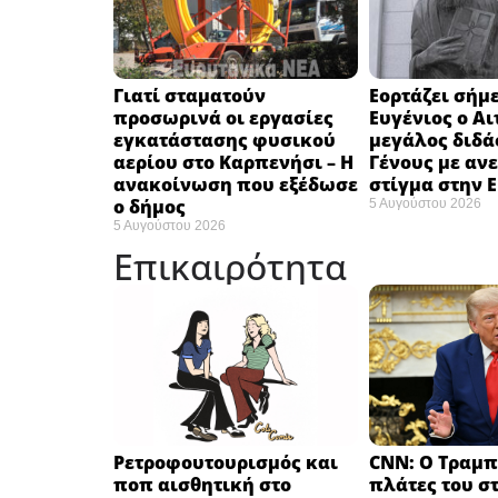
Γιατί σταματούν
Εορτάζει σήμε
προσωρινά οι εργασίες
Ευγένιος ο Αι
εγκατάστασης φυσικού
μεγάλος διδά
αερίου στο Καρπενήσι – Η
Γένους με αν
ανακοίνωση που εξέδωσε
στίγμα στην 
ο δήμος
5 Αυγούστου 2026
5 Αυγούστου 2026
Επικαιρότητα
Ρετροφουτουρισμός και
CNN: Ο Τραμπ
ποπ αισθητική στο
πλάτες του σ