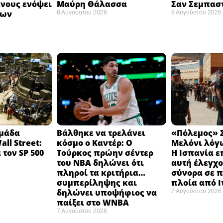
νους ενόψει
Μαύρη Θάλασσα ​
Σαν Σεμπαστ
σων
8 Αυγούστου 2026
8 Αυγούστου 2026
ομάδα
Βάλθηκε να τρελάνει
«Πόλεμος» Σ
ll Street:
κόσμο ο Καντέρ: Ο
Μελόνι λόγω
 τον SP 500
Τούρκος πρώην σέντερ
Η Ισπανία ε
του NBA δηλώνει ότι
αυτή έλεγχο
πληροί τα κριτήρια…
σύνορα σε π
συμπερίληψης και
πλοία από 
δηλώνει υποψήφιος να
7 Αυγούστου 2026
παίξει στο WNBA
7 Αυγούστου 2026