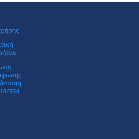
χρήσης
τική
ρήτου
ωση
ρφωσης
Σύσταση
018/334