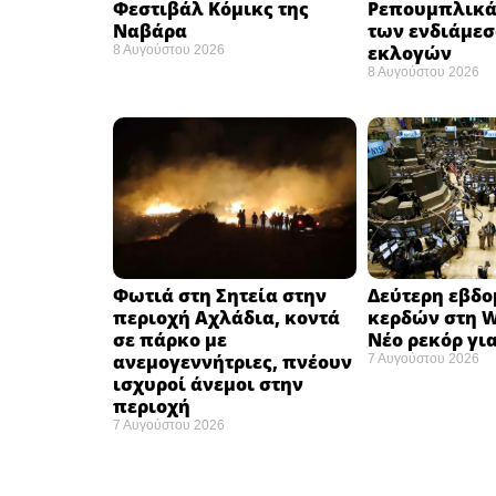
Φεστιβάλ Κόμικς της
Ρεπουμπλικά
Ναβάρα ​
των ενδιάμε
εκλογών ​
8 Αυγούστου 2026
8 Αυγούστου 2026
Φωτιά στη Σητεία στην
Δεύτερη εβδ
περιοχή Αχλάδια, κοντά
κερδών στη Wa
σε πάρκο με
Νέο ρεκόρ για
ανεμογεννήτριες, πνέουν
7 Αυγούστου 2026
ισχυροί άνεμοι στην
περιοχή
7 Αυγούστου 2026