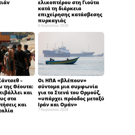
ιάν ​
ελικοπτέρου στη Γιούτα
κατά τη διάρκεια
επιχείρησης κατάσβεσης
πυρκαγιάς ​
8 Αυγούστου 2026
άντσεθ –
Οι ΗΠΑ «βλέπουν»
 της Θέουτα:
σύντομα μια συμφωνία
πιβάλλει και
για τα Στενά του Ορμούζ,
υς στα
«υπάρχει πρόοδος μεταξύ
τήσεις και
Ιράν και Ομάν»
Ιταλία
7 Αυγούστου 2026