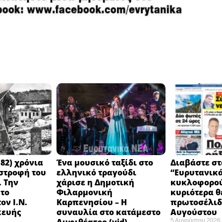
82) χρόνια
Ένα μουσικό ταξίδι στο
Διαβάστε στ
στροφή του
ελληνικό τραγούδι
“Ευρυτανικ
 Την
χάρισε η Δημοτική
κυκλοφορού
 το
Φιλαρμονική
κυριότερα θ
ον Ι.Ν.
Καρπενησίου – Η
πρωτοσέλιδο
κευής
συναυλία στο κατάμεστο
Αυγούστου
5 Αυγούστου 2026