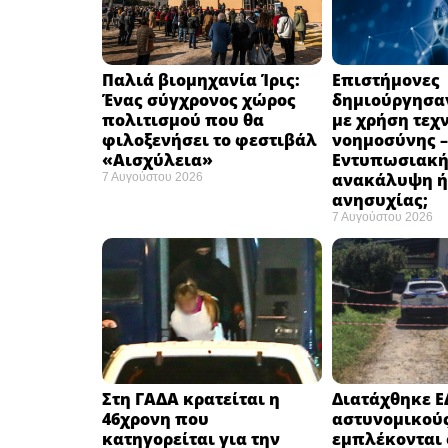
Παλιά βιομηχανία Ίρις:
Επιστήμονες
Ένας σύγχρονος χώρος
δημιούργησαν
πολιτισμού που θα
με χρήση τεχ
φιλοξενήσει το φεστιβάλ
νοημοσύνης –
«Αισχύλεια» ​
Εντυπωσιακ
ανακάλυψη ή
7 Αυγούστου 2026
ανησυχίας; ​
7 Αυγούστου 2026
Στη ΓΑΔΑ κρατείται η
Διατάχθηκε Ε
46χρονη που
αστυνομικού
κατηγορείται για την
εμπλέκονται 