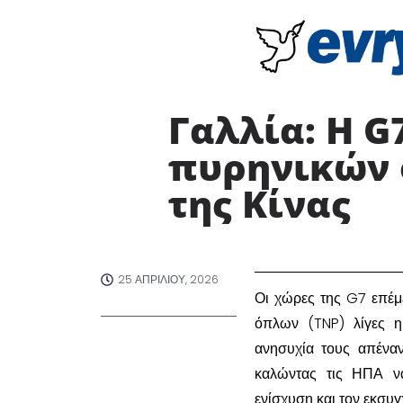
Γαλλία: Η G
πυρηνικών 
της Κίνας ​
25 ΑΠΡΙΛΊΟΥ, 2026
​Οι χώρες της G7 επέ
όπλων (TNP) λίγες η
ανησυχία τους απέναν
καλώντας τις ΗΠΑ να
ενίσχυση και τον εκσυ