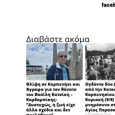
Διαβάστε ακόμα
Θλίψη σε Καρπενήσι και
Ογδόντα δύο (
Άγραφα για τον θάνατο
από την Κατα
του Βασίλη Κατσίκη –
Καρπενησίου.
Καρδαμπίκης:
Κυριακή (9/8)
“Δυστυχώς, η ζωή είχε
μνημόσυνο στ
άλλα σχέδια και δεν
Αγίας Παρασ
6 Αυγούστου 2026