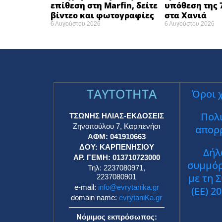
επίθεση στη Marfin, δείτε
υπόθεση της 
βίντεο και φωτογραφίες
στα Χανιά
6 Αυγούστου 2026
6 Αυγούστου 2026
TAYTOTHTA
Όροι 
Πολι
ΤΣΩΝΗΣ ΗΛΙΑΣ-ΕΚΔΟΣΕΙΣ
Ζηνοπούλου 7, Καρπενήσι
απορ
ΑΦΜ: 041910663
ΔΟΥ: ΚΑΡΠΕΝΗΣΙΟΥ
Δήλ
ΑΡ. ΓΕΜΗ: 013710723000
συμμό
Τηλ: 2237080971,
με τη 
2237080901
e-mail:
info@evrytanika.gr
(ΕΕ) 2
domain name:
evrytaniKa.gr
Νόμιμος εκπρόσωπος: