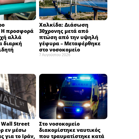
ρο
Χαλκίδα: Διάσωση
: H προσφορά
30χρονης μετά από
οχή αλλά
πτώση από την υψηλή
α διαρκή
γέφυρα – Μεταφέρθηκε
ιδητή
στο νοσοκομείο ​
7 Αυγούστου 2026
Wall Street
Στο νοσοκομείο
όρ εν μέσω
διακομίστηκε ναυτικός
ς για το Ιράν,
που τραυματίστηκε κατά