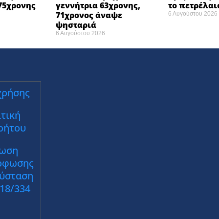
75χρονης
γεννήτρια 63χρονης,
το πετρέλαι
71χρονος άναψε
6 Αυγούστου 2026
ψησταριά
6 Αυγούστου 2026
χρήσης
τική
ρήτου
ωση
ρφωσης
Σύσταση
018/334