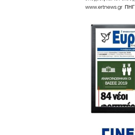
www.ertnews.gr ΠΗΓ