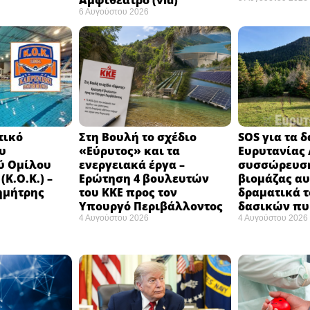
Αμφιθέατρο (vid)
6 Αυγούστου 2026
τικό
Στη Βουλή το σχέδιο
SOS για τα 
υ
«Εύρυτος» και τα
Ευρυτανίας 
ύ Ομίλου
ενεργειακά έργα –
συσσώρευση
Κ.Ο.Κ.) –
Ερώτηση 4 βουλευτών
βιομάζας αυ
ημήτρης
του ΚΚΕ προς τον
δραματικά τ
Υπουργό Περιβάλλοντος
δασικών π
4 Αυγούστου 2026
4 Αυγούστου 2026