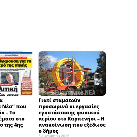
α
Γιατί σταματούν
ά Νέα” που
προσωρινά οι εργασίες
ν – Τα
εγκατάστασης φυσικού
έματα στο
αερίου στο Καρπενήσι – Η
 της 4ης
ανακοίνωση που εξέδωσε
ο δήμος
5 Αυγούστου 2026