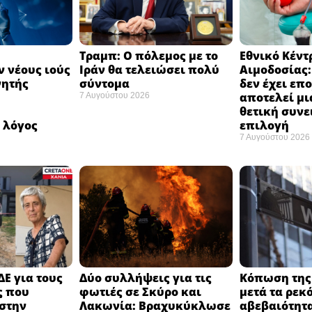
Τραμπ: Ο πόλεμος με το
Εθνικό Κέντ
 νέους ιούς
Ιράν θα τελειώσει πολύ
Αιμοδοσίας
νητής
σύντομα ​
δεν έχει επ
αποτελεί μι
7 Αυγούστου 2026
ή
θετική συνε
 λόγος
επιλογή ​
7 Αυγούστου 2026
ΔΕ για τους
Δύο συλλήψεις για τις
Κόπωση της 
ς που
φωτιές σε Σκύρο και
μετά τα ρεκ
στην
Λακωνία: Βραχυκύκλωσε
αβεβαιότητα