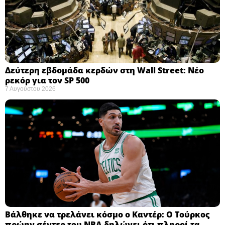
Δεύτερη εβδομάδα κερδών στη Wall Street: Νέο
ρεκόρ για τον SP 500
7 Αυγούστου 2026
Βάλθηκε να τρελάνει κόσμο ο Καντέρ: Ο Τούρκος
πρώην σέντερ του NBA δηλώνει ότι πληροί τα