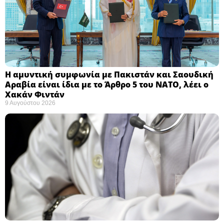
Η αμυντική συμφωνία με Πακιστάν και Σαουδική
Αραβία είναι ίδια με το Άρθρο 5 του ΝΑΤΟ, λέει ο
Χακάν Φιντάν ​
9 Αυγούστου 2026