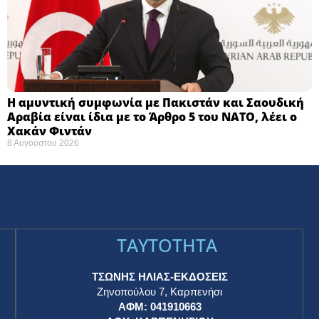
Η αμυντική συμφωνία με Πακιστάν και Σαουδική
Αραβία είναι ίδια με το Άρθρο 5 του ΝΑΤΟ, λέει ο
Χακάν Φιντάν
8 Αυγούστου 2026
TAYTOTHTA
ΤΣΩΝΗΣ ΗΛΙΑΣ-ΕΚΔΟΣΕΙΣ
Ζηνοπούλου 7, Καρπενήσι
ΑΦΜ: 041910663
η