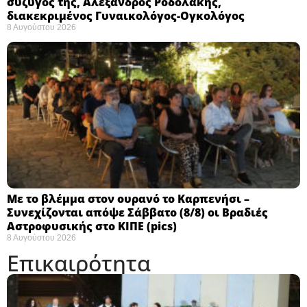
σύζυγός της, Αλέξανδρος Ροδολάκης,
διακεκριμένος Γυναικολόγος-Ογκολόγος
8 Αυγούστου 2026
Με το βλέμμα στον ουρανό το Καρπενήσι –
Συνεχίζονται απόψε Σάββατο (8/8) οι Βραδιές
Αστροφυσικής στο ΚΙΠΕ (pics)
8 Αυγούστου 2026
Επικαιρότητα