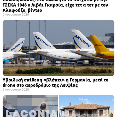
ΤΣΣΚΑ 1948 ο Λιβάι Γκαρσία, είχε τετ α τετ με τον
Αλαφούζο, βίντεο
5 Αυγούστου 2026
Υβριδική επίθεση «βλέπει» η Γερμανία, μετά το
drone στο αεροδρόμιο της Λειψίας
5 Αυγούστου 2026