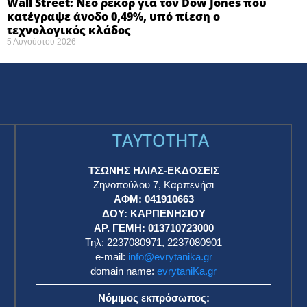
Wall Street: Νέο ρεκόρ για τον Dow Jones που
κατέγραψε άνοδο 0,49%, υπό πίεση ο
τεχνολογικός κλάδος
5 Αυγούστου 2026
TAYTOTHTA
ΤΣΩΝΗΣ ΗΛΙΑΣ-ΕΚΔΟΣΕΙΣ
Ζηνοπούλου 7, Καρπενήσι
ΑΦΜ: 041910663
η
ΔΟΥ: ΚΑΡΠΕΝΗΣΙΟΥ
ΑΡ. ΓΕΜΗ: 013710723000
Τηλ: 2237080971, 2237080901
e-mail:
info@evrytanika.gr
domain name:
evrytaniKa.gr
Νόμιμος εκπρόσωπος: