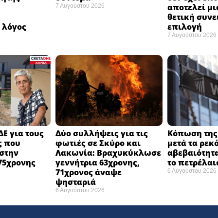
αποτελεί μι
7 Αυγούστου 2026
ή
θετική συνε
 λόγος
επιλογή ​
7 Αυγούστου 2026
ΔΕ για τους
Δύο συλλήψεις για τις
Κόπωση της 
ς που
φωτιές σε Σκύρο και
μετά τα ρεκ
στην
Λακωνία: Βραχυκύκλωσε
αβεβαιότητα
75χρονης
γεννήτρια 63χρονης,
το πετρέλαι
71χρονος άναψε
6 Αυγούστου 2026
ψησταριά
6 Αυγούστου 2026