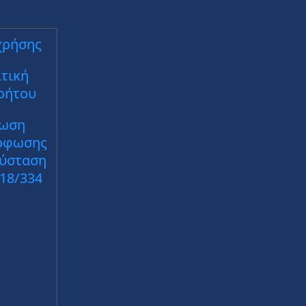
χρήσης
τική
ρήτου
ωση
ρφωσης
Σύσταση
018/334