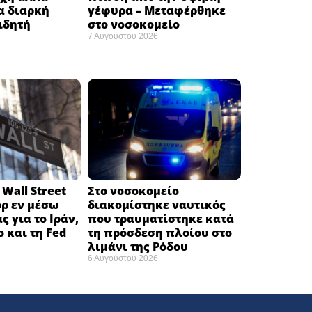
α διαρκή
γέφυρα – Μεταφέρθηκε
ιδητή
στο νοσοκομείο ​
7 Αυγούστου 2026
Wall Street
Στο νοσοκομείο
όρ εν μέσω
διακομίστηκε ναυτικός
ς για το Ιράν,
που τραυματίστηκε κατά
ο και τη Fed
τη πρόσδεση πλοίου στο
λιμάνι της Ρόδου
6 Αυγούστου 2026