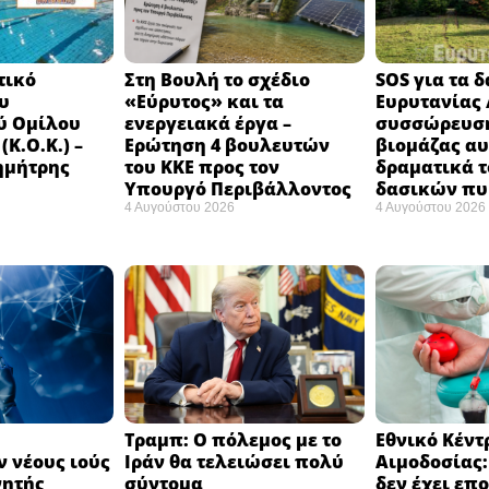
τικό
Στη Βουλή το σχέδιο
SOS για τα 
υ
«Εύρυτος» και τα
Ευρυτανίας 
ύ Ομίλου
ενεργειακά έργα –
συσσώρευση
Κ.Ο.Κ.) –
Ερώτηση 4 βουλευτών
βιομάζας αυ
ημήτρης
του ΚΚΕ προς τον
δραματικά τ
Υπουργό Περιβάλλοντος
δασικών π
4 Αυγούστου 2026
4 Αυγούστου 2026
Τραμπ: Ο πόλεμος με το
Εθνικό Κέντ
 νέους ιούς
Ιράν θα τελειώσει πολύ
Αιμοδοσίας
νητής
σύντομα ​
δεν έχει επ