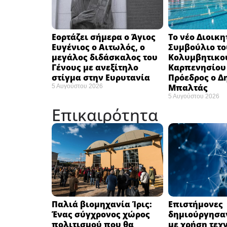
Εορτάζει σήμερα ο Άγιος
Το νέο Διοικη
Ευγένιος ο Αιτωλός, ο
Συμβούλιο το
μεγάλος διδάσκαλος του
Κολυμβητικο
Γένους με ανεξίτηλο
Καρπενησίου (
στίγμα στην Ευρυτανία
Πρόεδρος ο Δ
Μπαλτάς
5 Αυγούστου 2026
5 Αυγούστου 2026
Επικαιρότητα
Παλιά βιομηχανία Ίρις:
Επιστήμονες
Ένας σύγχρονος χώρος
δημιούργησαν
πολιτισμού που θα
με χρήση τεχ