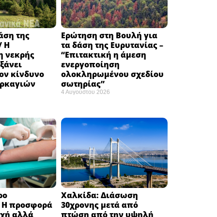
δάση της
Ερώτηση στη Βουλή για
/ Η
τα δάση της Ευρυτανίας –
 νεκρής
“Eπιτακτική η άμεση
ξάνει
ενεργοποίηση
ον κίνδυνο
ολοκληρωμένου σχεδίου
υρκαγιών
σωτηρίας”
4 Αυγούστου 2026
ρο
Χαλκίδα: Διάσωση
: H προσφορά
30χρονης μετά από
οχή αλλά
πτώση από την υψηλή