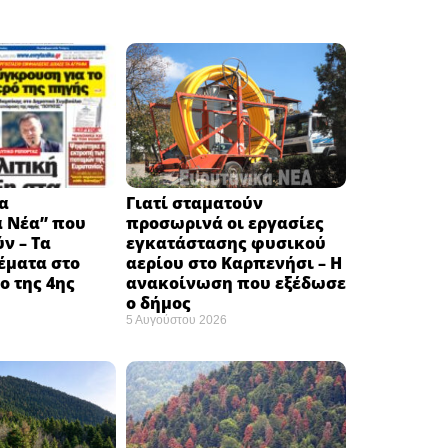
α
Γιατί σταματούν
ά Νέα” που
προσωρινά οι εργασίες
ν – Τα
εγκατάστασης φυσικού
έματα στο
αερίου στο Καρπενήσι – Η
 της 4ης
ανακοίνωση που εξέδωσε
ο δήμος
5 Αυγούστου 2026