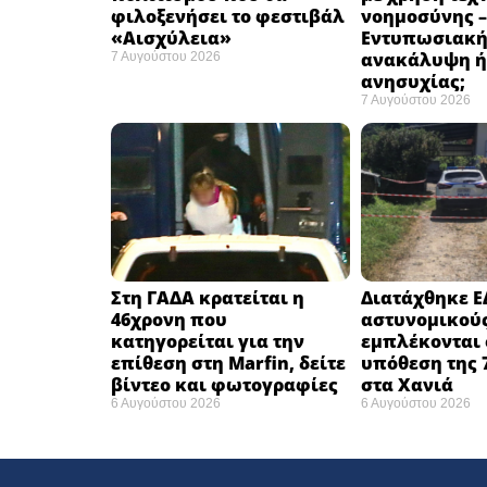
φιλοξενήσει το φεστιβάλ
νοημοσύνης –
«Αισχύλεια» ​
Εντυπωσιακ
ανακάλυψη ή
7 Αυγούστου 2026
ανησυχίας; ​
7 Αυγούστου 2026
Στη ΓΑΔΑ κρατείται η
Διατάχθηκε Ε
46χρονη που
αστυνομικού
κατηγορείται για την
εμπλέκονται 
επίθεση στη Marfin, δείτε
υπόθεση της 
βίντεο και φωτογραφίες
στα Χανιά
6 Αυγούστου 2026
6 Αυγούστου 2026