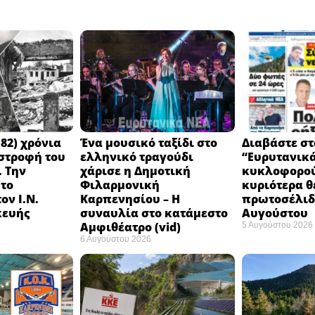
82) χρόνια
Ένα μουσικό ταξίδι στο
Διαβάστε στ
στροφή του
ελληνικό τραγούδι
“Ευρυτανικ
 Την
χάρισε η Δημοτική
κυκλοφορού
 το
Φιλαρμονική
κυριότερα θ
ον Ι.Ν.
Καρπενησίου – Η
πρωτοσέλιδο
κευής
συναυλία στο κατάμεστο
Αυγούστου
Αμφιθέατρο (vid)
5 Αυγούστου 2026
6 Αυγούστου 2026