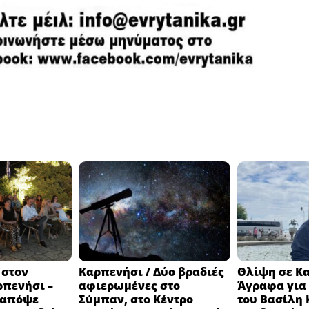
 στον
Καρπενήσι / Δύο βραδιές
Θλίψη σε Κ
ρπενήσι –
αφιερωμένες στο
Άγραφα για 
 απόψε
Σύμπαν, στο Κέντρο
του Βασίλη 