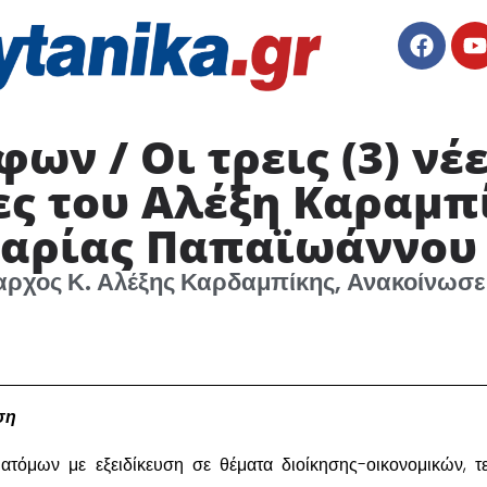
ων / Οι τρεις (3) νέε
ς του Αλέξη Καραμπί
Μαρίας Παπαϊωάννου
ρχος Κ. Αλέξης Καρδαμπίκης, Ανακοίνωσ
ση
τόμων με εξειδίκευση σε θέματα διοίκησης-οικονομικών, τ