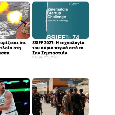
υρίζεται ότι
SSIFF 2027: Η τεχνολογία
πλοία στη
του αύριο περνά από το
σσα ​
Σαν Σεμπαστιάν ​
8 Αυγούστου 2026