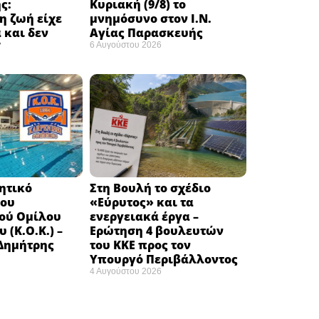
ς:
Κυριακή (9/8) το
η ζωή είχε
μνημόσυνο στον Ι.Ν.
 και δεν
Αγίας Παρασκευής
”
6 Αυγούστου 2026
κητικό
Στη Βουλή το σχέδιο
του
«Εύρυτος» και τα
ού Ομίλου
ενεργειακά έργα –
 (Κ.Ο.Κ.) –
Ερώτηση 4 βουλευτών
 Δημήτρης
του ΚΚΕ προς τον
Υπουργό Περιβάλλοντος
4 Αυγούστου 2026