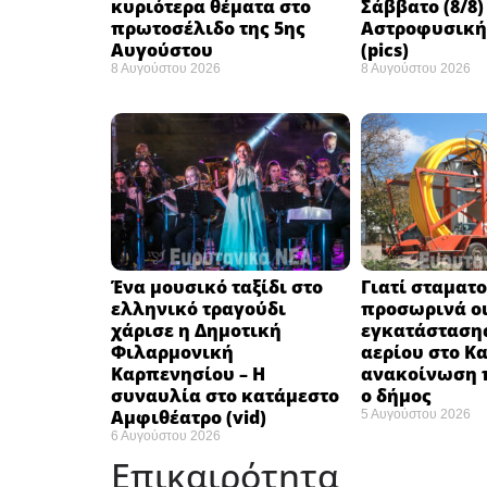
κυριότερα θέματα στο
Σάββατο (8/8)
πρωτοσέλιδο της 5ης
Αστροφυσικής
Αυγούστου
(pics)
8 Αυγούστου 2026
8 Αυγούστου 2026
Ένα μουσικό ταξίδι στο
Γιατί σταματ
ελληνικό τραγούδι
προσωρινά οι
χάρισε η Δημοτική
εγκατάσταση
Φιλαρμονική
αερίου στο Κ
Καρπενησίου – Η
ανακοίνωση 
συναυλία στο κατάμεστο
ο δήμος
Αμφιθέατρο (vid)
5 Αυγούστου 2026
6 Αυγούστου 2026
Επικαιρότητα