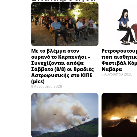
Με το βλέμμα στον
Ρετροφουτουρ
ουρανό το Καρπενήσι –
ποπ αισθητικ
Συνεχίζονται απόψε
Φεστιβάλ Κόμ
Σάββατο (8/8) οι Βραδιές
Ναβάρα ​
Αστροφυσικής στο ΚΙΠΕ
8 Αυγούστου 2026
(pics)
8 Αυγούστου 2026