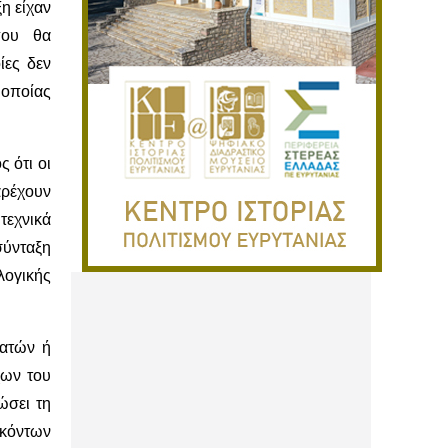
η είχαν
που θα
ίες δεν
οποίας
 ότι οι
αρέχουν
τεχνικά
σύνταξη
ογικής
γατών ή
χων του
ώσει τη
ηκόντων