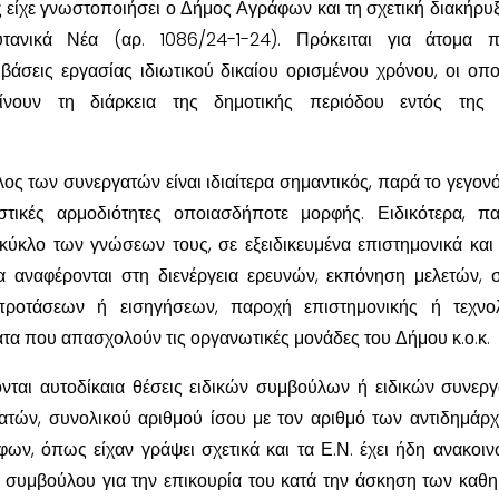
 είχε γνωστοποιήσει ο Δήμος Αγράφων και τη σχετική διακήρυξ
υτανικά Νέα (αρ. 1086/24-1-24). Πρόκειται για άτομα 
άσεις εργασίας ιδιωτικού δικαίου ορισμένου χρόνου, οι οπο
νουν τη διάρκεια της δημοτικής περιόδου εντός της 
λος των συνεργατών είναι ιδιαίτερα σημαντικός, παρά το γεγονός
τικές αρμοδιότητες οποιασδήποτε μορφής. Ειδικότερα, π
κύκλο των γνώσεων τους, σε εξειδικευμένα επιστημονικά και 
α αναφέρονται στη διενέργεια ερευνών, εκπόνηση μελετών, 
ροτάσεων ή εισηγήσεων, παροχή επιστημονικής ή τεχνολ
ατα που απασχολούν τις οργανωτικές μονάδες του Δήμου κ.ο.κ.
νται αυτοδίκαια θέσεις ειδικών συμβούλων ή ειδικών συνερ
ατών, συνολικού αριθμού ίσου με τον αριθμό των αντιδημάρ
ν, όπως είχαν γράψει σχετικά και τα Ε.Ν. έχει ήδη ανακοιν
ς συμβούλου για την επικουρία του κατά την άσκηση των καθ