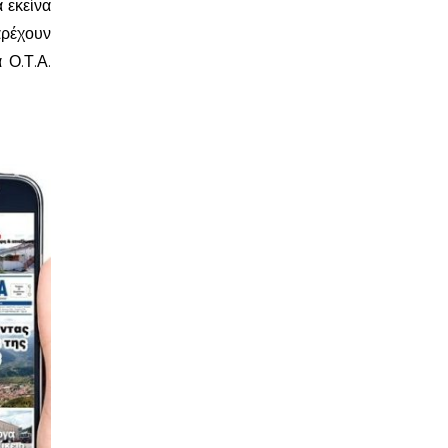
 εκείνα
αρέχουν
 Ο.Τ.Α.