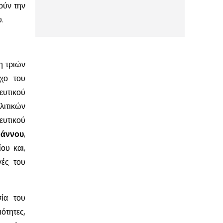
ούν την
.
η τριών
ύχο του
ευτικού
λιτικών
υτικού
ωάννου
,
ου και,
γές του
σία του
τητες,