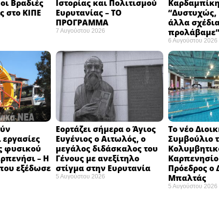
 οι Βραδιές
Ιστορίας και Πολιτισμού
Καρδαμπίκη
 στο ΚΙΠΕ
Ευρυτανίας – ΤΟ
“Δυστυχώς, 
ΠΡΟΓΡΑΜΜΑ
άλλα σχέδια
προλάβαμε
7 Αυγούστου 2026
6 Αυγούστου 2026
ούν
Εορτάζει σήμερα ο Άγιος
Το νέο Διοι
 εργασίες
Ευγένιος ο Αιτωλός, ο
Συμβούλιο 
ς φυσικού
μεγάλος διδάσκαλος του
Κολυμβητικ
αρπενήσι – Η
Γένους με ανεξίτηλο
Καρπενησίου
που εξέδωσε
στίγμα στην Ευρυτανία
Πρόεδρος ο
Μπαλτάς
5 Αυγούστου 2026
5 Αυγούστου 2026