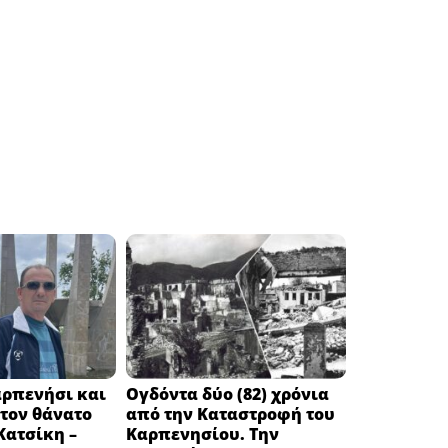
αρπενήσι και
Ογδόντα δύο (82) χρόνια
τον θάνατο
από την Καταστροφή του
Κατσίκη –
Καρπενησίου. Την