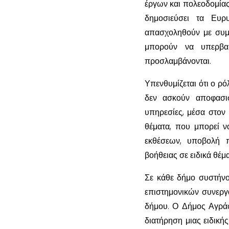
έργων και πολεοδομίας
δημοσιεύσει τα Ευρ
απασχοληθούν με συμβ
μπορούν να υπερβαί
προσλαμβάνονται.
Υπενθυμίζεται ότι ο ρό
δεν ασκούν αποφασισ
υπηρεσίες, μέσα στον 
θέματα, που μπορεί ν
εκθέσεων, υποβολή π
βοήθειας σε ειδικά θέμ
Σε κάθε δήμο συστήνο
επιστημονικών συνεργ
δήμου. Ο Δήμος Αγράφω
διατήρηση μιας ειδική