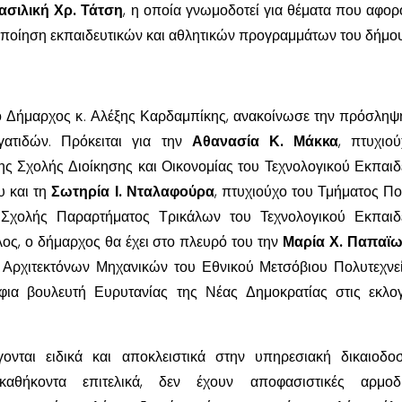
ασιλική Χρ. Τάτση
, η οποία γνωμοδοτεί για θέματα που αφορ
οποίηση εκπαιδευτικών και αθλητικών προγραμμάτων του δήμου
ο Δήμαρχος κ. Αλέξης Καρδαμπίκης, ανακοίνωσε την πρόσληψ
γατιδών. Πρόκειται για την
Αθανασία Κ. Μάκκα
, πτυχιο
ης Σχολής Διοίκησης και Οικονομίας του Τεχνολογικού Εκπαιδ
υ και τη
Σωτηρία Ι. Νταλαφούρα
, πτυχιούχο του Τμήματος Πο
χολής Παραρτήματος Τρικάλων του Τεχνολογικού Εκπαιδε
λος, ο δήμαρχος θα έχει στο πλευρό του την
Μαρία Χ. Παπαϊ
 Αρχιτεκτόνων Μηχανικών του Εθνικού Μετσόβιου Πολυτεχνεί
φια βουλευτή Ευρυτανίας της Νέας Δημοκρατίας στις εκλο
ονται ειδικά και αποκλειστικά στην υπηρεσιακή δικαιοδο
αθήκοντα επιτελικά, δεν έχουν αποφασιστικές αρμοδιό