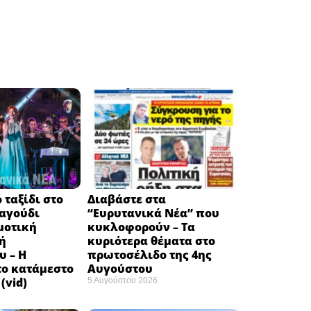
 ταξίδι στο
Διαβάστε στα
ραγούδι
“Ευρυτανικά Νέα” που
μοτική
κυκλοφορούν – Τα
ή
κυριότερα θέματα στο
υ – Η
πρωτοσέλιδο της 4ης
το κατάμεστο
Αυγούστου
(vid)
5 Αυγούστου 2026