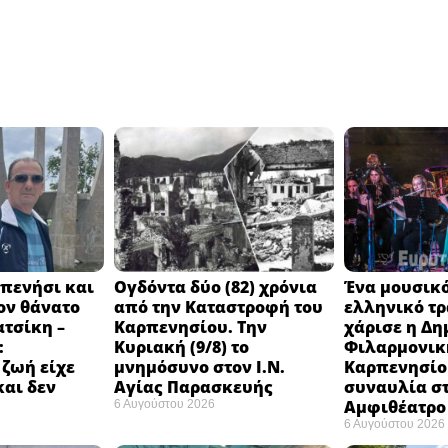
πενήσι και
Ογδόντα δύο (82) χρόνια
Ένα μουσικό
ον θάνατο
από την Καταστροφή του
ελληνικό τ
ατσίκη –
Καρπενησίου. Την
χάρισε η Δη
:
Κυριακή (9/8) το
Φιλαρμονικ
 ζωή είχε
μνημόσυνο στον Ι.Ν.
Καρπενησίο
και δεν
Αγίας Παρασκευής
συναυλία σ
Αμφιθέατρο 
6 Αυγούστου 2026
6 Αυγούστου 2026