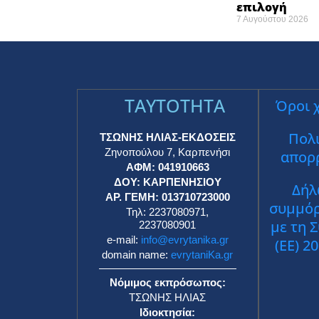
επιλογή ​
7 Αυγούστου 2026
TAYTOTHTA
Όροι 
Πολι
ΤΣΩΝΗΣ ΗΛΙΑΣ-ΕΚΔΟΣΕΙΣ
Ζηνοπούλου 7, Καρπενήσι
απορ
ΑΦΜ: 041910663
ΔΟΥ: ΚΑΡΠΕΝΗΣΙΟΥ
Δήλ
ΑΡ. ΓΕΜΗ: 013710723000
συμμό
Τηλ: 2237080971,
με τη 
2237080901
e-mail:
info@evrytanika.gr
(ΕΕ) 2
domain name:
evrytaniKa.gr
Νόμιμος εκπρόσωπος:
ΤΣΩΝΗΣ ΗΛΙΑΣ
Ιδιοκτησία: