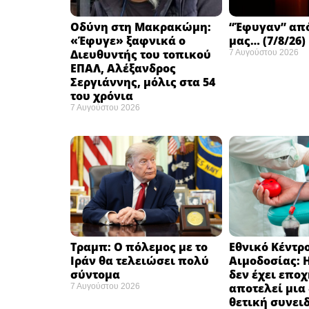
Οδύνη στη Μακρακώμη:
“Έφυγαν” απ
«Έφυγε» ξαφνικά ο
μας… (7/8/26)
Διευθυντής του τοπικού
7 Αυγούστου 2026
ΕΠΑΛ, Αλέξανδρος
Σεργιάννης, μόλις στα 54
του χρόνια
7 Αυγούστου 2026
Τραμπ: Ο πόλεμος με το
Εθνικό Κέντρ
Ιράν θα τελειώσει πολύ
Αιμοδοσίας: 
σύντομα ​
δεν έχει επο
αποτελεί μια
7 Αυγούστου 2026
θετική συνει