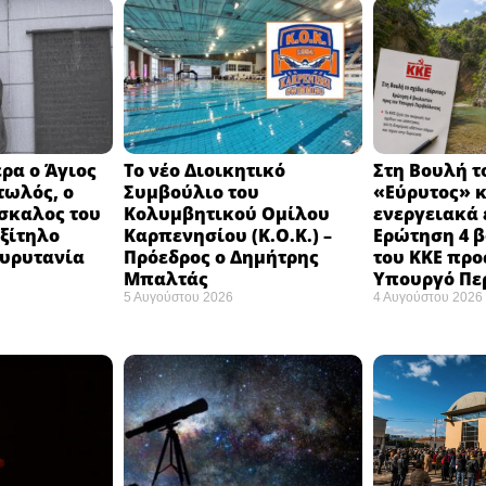
ρα ο Άγιος
Το νέο Διοικητικό
Στη Βουλή τ
τωλός, ο
Συμβούλιο του
«Εύρυτος» κ
σκαλος του
Κολυμβητικού Ομίλου
ενεργειακά 
εξίτηλο
Καρπενησίου (Κ.Ο.Κ.) –
Ερώτηση 4 
Ευρυτανία
Πρόεδρος ο Δημήτρης
του ΚΚΕ προ
Μπαλτάς
Υπουργό Πε
5 Αυγούστου 2026
4 Αυγούστου 2026