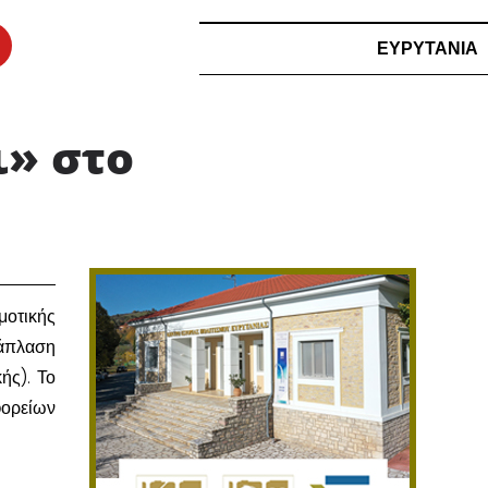
ΕΥΡΥΤΑΝΙΑ
ι» στο
οτικής
νάπλαση
ής). Το
φορείων