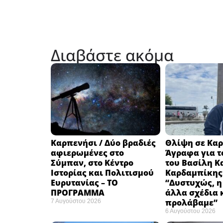
Διαβάστε ακόμα
Καρπενήσι / Δύο βραδιές
Θλίψη σε Καρ
αφιερωμένες στο
Άγραφα για τ
Σύμπαν, στο Κέντρο
του Βασίλη Κ
Ιστορίας και Πολιτισμού
Καρδαμπίκης
Ευρυτανίας – ΤΟ
“Δυστυχώς, η
ΠΡΟΓΡΑΜΜΑ
άλλα σχέδια 
προλάβαμε”
7 Αυγούστου 2026
6 Αυγούστου 2026