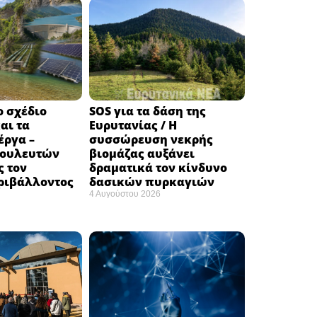
ο σχέδιο
SOS για τα δάση της
αι τα
Ευρυτανίας / Η
έργα –
συσσώρευση νεκρής
βουλευτών
βιομάζας αυξάνει
ς τον
δραματικά τον κίνδυνο
ριβάλλοντος
δασικών πυρκαγιών
4 Αυγούστου 2026