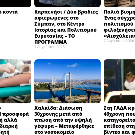
ό κοντά
Καρπενήσι / Δύο βραδιές
Παλιά βιομη
αφιερωμένες στο
Ένας σύγχρ
Σύμπαν, στο Κέντρο
πολιτισμού
Ιστορίας και Πολιτισμού
φιλοξενήσει
Ευρυτανίας – ΤΟ
«Αισχύλεια»
ΠΡΟΓΡΑΜΜΑ
7 Αυγούστου 2026
7 Αυγούστου 2026
ο
Χαλκίδα: Διάσωση
Στη ΓΑΔΑ κρ
H προσφορά
30χρονης μετά από
46χρονη πο
χή αλλά
πτώση από την υψηλή
κατηγορείτα
 διαρκή
γέφυρα – Μεταφέρθηκε
επίθεση στη 
δητή
στο νοσοκομείο ​
βίντεο και