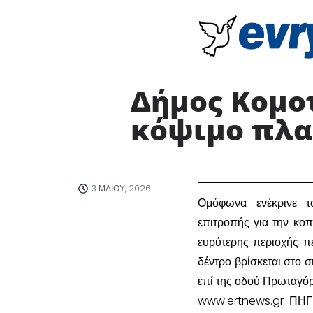
Δήμος Κομο
κόψιμο πλα
3 ΜΑΪ́ΟΥ, 2026
​Ομόφωνα ενέκρινε 
επιτροπής για την κο
ευρύτερης περιοχής π
δέντρο βρίσκεται στο
επί της οδού Πρωταγόρ
www.ertnews.gr ΠΗΓ