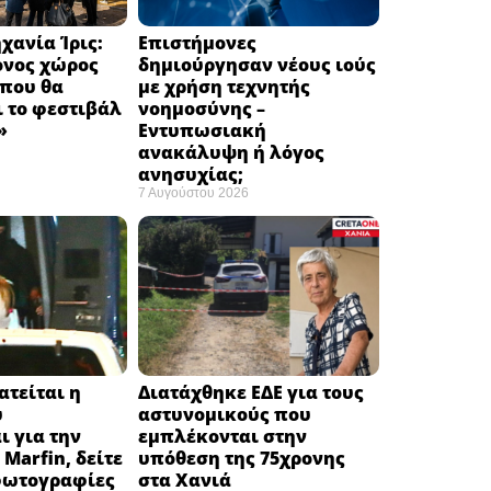
χανία Ίρις:
Επιστήμονες
ονος χώρος
δημιούργησαν νέους ιούς
 που θα
με χρήση τεχνητής
 το φεστιβάλ
νοημοσύνης –
 ​
Εντυπωσιακή
ανακάλυψη ή λόγος
ανησυχίας; ​
7 Αυγούστου 2026
ατείται η
Διατάχθηκε ΕΔΕ για τους
υ
αστυνομικούς που
ι για την
εμπλέκονται στην
Marfin, δείτε
υπόθεση της 75χρονης
 φωτογραφίες
στα Χανιά