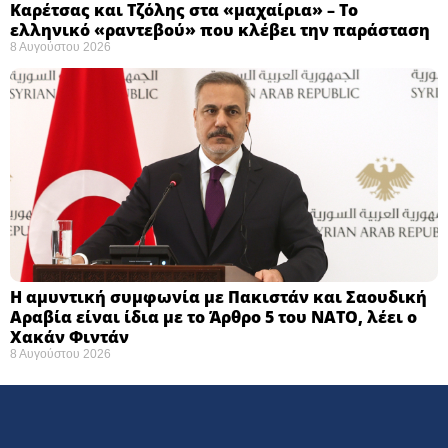
Καρέτσας και Τζόλης στα «μαχαίρια» – Το
ελληνικό «ραντεβού» που κλέβει την παράσταση
8 Αυγούστου 2026
Η αμυντική συμφωνία με Πακιστάν και Σαουδική
Αραβία είναι ίδια με το Άρθρο 5 του ΝΑΤΟ, λέει ο
Χακάν Φιντάν
8 Αυγούστου 2026