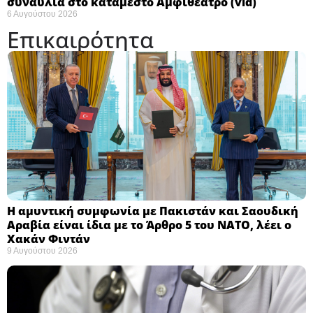
συναυλία στο κατάμεστο Αμφιθέατρο (vid)
6 Αυγούστου 2026
Επικαιρότητα
Η αμυντική συμφωνία με Πακιστάν και Σαουδική
Αραβία είναι ίδια με το Άρθρο 5 του ΝΑΤΟ, λέει ο
Χακάν Φιντάν ​
9 Αυγούστου 2026