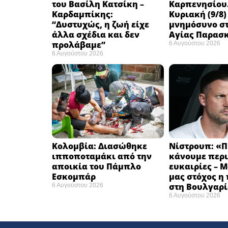
του Βασίλη Κατσίκη –
Καρπενησίου.
Καρδαμπίκης:
Κυριακή (9/8)
“Δυστυχώς, η ζωή είχε
μνημόσυνο στ
άλλα σχέδια και δεν
Αγίας Παρασ
προλάβαμε”
6 Αυγούστου 2026
6 Αυγούστου 2026
Κολομβία: Διασώθηκε
Νίστρουπ: «Π
ιπποποταμάκι από την
κάνουμε περι
αποικία του Πάμπλο
ευκαιρίες – 
Εσκομπάρ ​
μας στόχος η
στη Βουλγαρί
6 Αυγούστου 2026
6 Αυγούστου 2026