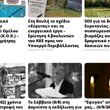
τικό
Στη Βουλή το σχέδιο
SOS για τα 
υ
«Εύρυτος» και τα
Ευρυτανίας 
ύ Ομίλου
ενεργειακά έργα –
συσσώρευση
Κ.Ο.Κ.) –
Ερώτηση 4 βουλευτών
βιομάζας αυ
ημήτρης
του ΚΚΕ προς τον
δραματικά τ
Υπουργό Περιβάλλοντος
δασικών π
4 Αυγούστου 2026
4 Αυγούστου 2026
82) χρόνια
Το Σάββατο (8/8) στη
“Εφυγαν” α
στροφή του
Δομνίστα η εκδήλωση για
μας… (6/8/26