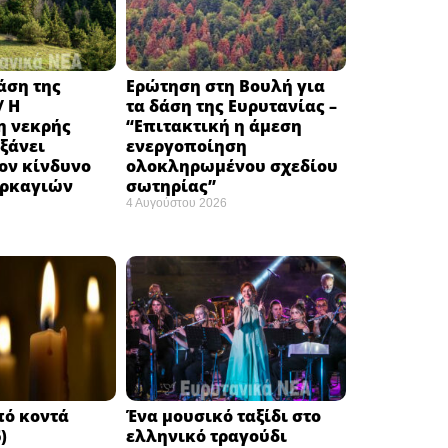
δάση της
Ερώτηση στη Βουλή για
/ Η
τα δάση της Ευρυτανίας –
 νεκρής
“Eπιτακτική η άμεση
ξάνει
ενεργοποίηση
ον κίνδυνο
ολοκληρωμένου σχεδίου
υρκαγιών
σωτηρίας”
4 Αυγούστου 2026
πό κοντά
Ένα μουσικό ταξίδι στο
)
ελληνικό τραγούδι