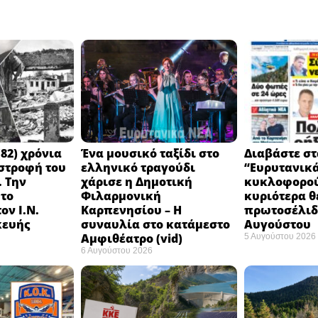
82) χρόνια
Ένα μουσικό ταξίδι στο
Διαβάστε στ
στροφή του
ελληνικό τραγούδι
“Ευρυτανικ
 Την
χάρισε η Δημοτική
κυκλοφορού
 το
Φιλαρμονική
κυριότερα θ
ον Ι.Ν.
Καρπενησίου – Η
πρωτοσέλιδο
κευής
συναυλία στο κατάμεστο
Αυγούστου
Αμφιθέατρο (vid)
5 Αυγούστου 2026
6 Αυγούστου 2026