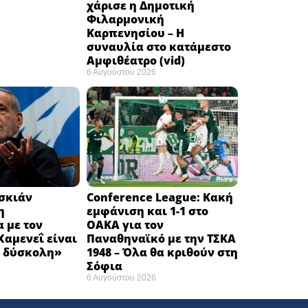
χάρισε η Δημοτική
Φιλαρμονική
Καρπενησίου – Η
συναυλία στο κατάμεστο
Αμφιθέατρο (vid)
6 Αυγούστου 2026
εσκιάν
Conference League: Κακή
η
εμφάνιση και 1-1 στο
 με τον
ΟΑΚΑ για τον
αμενεΐ είναι
Παναθηναϊκό με την ΤΣΚΑ
 δύσκολη» ​
1948 – Όλα θα κριθούν στη
Σόφια ​
6 Αυγούστου 2026