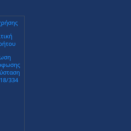
χρήσης
τική
ρήτου
ωση
ρφωσης
Σύσταση
018/334