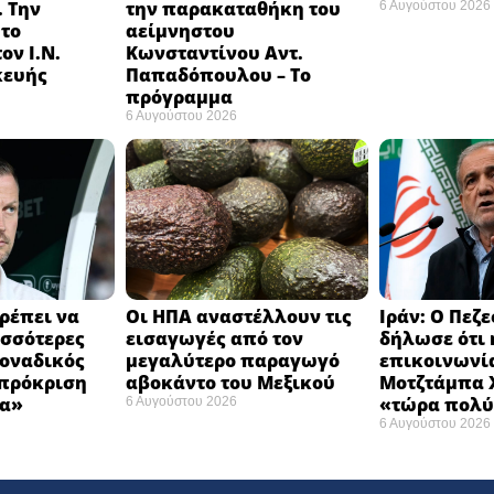
 Την
την παρακαταθήκη του
6 Αυγούστου 2026
 το
αείμνηστου
ον Ι.Ν.
Κωνσταντίνου Αντ.
κευής
Παπαδόπουλου – Το
πρόγραμμα
6 Αυγούστου 2026
ρέπει να
Οι ΗΠΑ αναστέλλουν τις
Ιράν: Ο Πεζ
σσότερες
εισαγωγές από τον
δήλωσε ότι 
Μοναδικός
μεγαλύτερο παραγωγό
επικοινωνία
 πρόκριση
αβοκάντο του Μεξικού ​
Μοτζτάμπα Χ
α» ​
«τώρα πολύ
6 Αυγούστου 2026
6 Αυγούστου 2026