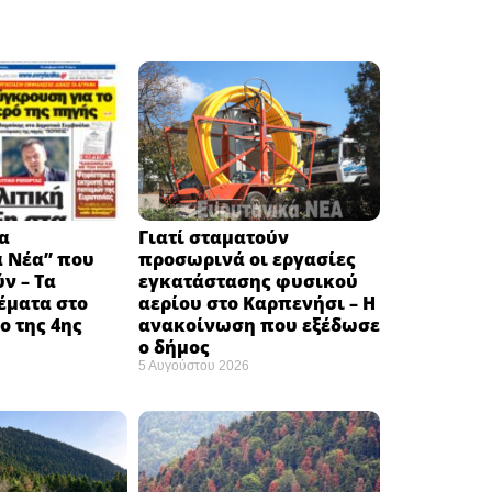
α
Γιατί σταματούν
ά Νέα” που
προσωρινά οι εργασίες
ν – Τα
εγκατάστασης φυσικού
έματα στο
αερίου στο Καρπενήσι – Η
 της 4ης
ανακοίνωση που εξέδωσε
ο δήμος
5 Αυγούστου 2026