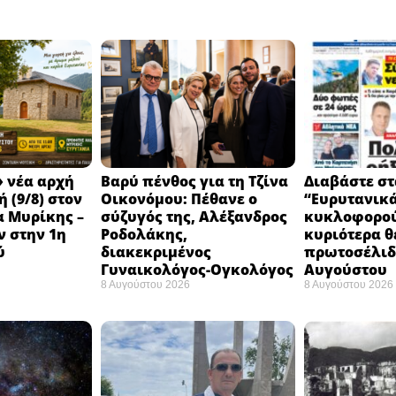
 νέα αρχή
Βαρύ πένθος για τη Τζίνα
Διαβάστε στ
 (9/8) στον
Οικονόμου: Πέθανε ο
“Ευρυτανικ
 Μυρίκης –
σύζυγός της, Αλέξανδρος
κυκλοφορού
ν στην 1η
Ροδολάκης,
κυριότερα θ
ύ
διακεκριμένος
πρωτοσέλιδο
Γυναικολόγος-Ογκολόγος
Αυγούστου
8 Αυγούστου 2026
8 Αυγούστου 2026