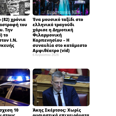
 (82) χρόνια
Ένα μουσικό ταξίδι στο
ταστροφή του
ελληνικό τραγούδι
υ. Την
χάρισε η Δημοτική
) το
Φιλαρμονική
τον Ι.Ν.
Καρπενησίου – Η
σκευής
συναυλία στο κατάμεστο
Αμφιθέατρο (vid)
6 Αυγούστου 2026
σχεση 10
Άκης Σκέρτσος: Χωρίς
ν στους
ουσιαστικά επιχειρήματα