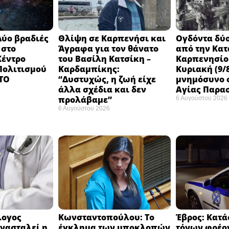
Δύο βραδιές
Θλίψη σε Καρπενήσι και
Ογδόντα δύο
 στο
Άγραφα για τον θάνατο
από την Κα
Κέντρο
του Βασίλη Κατσίκη –
Καρπενησίο
 Πολιτισμού
Καρδαμπίκης:
Κυριακή (9/8
 ΤΟ
“Δυστυχώς, η ζωή είχε
μνημόσυνο σ
άλλα σχέδια και δεν
Αγίας Παρα
προλάβαμε”
6 Αυγούστου 2026
6 Αυγούστου 2026
λογος
Κωνσταντοπούλου: Το
Έβρος: Κατά
νασταλεί η
έγκλημα των υποκλοπών
τόνων φρέο