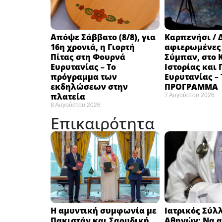
Απόψε Σάββατο (8/8), για
Καρπενήσι / 
16η χρονιά, η Γιορτή
αφιερωμένες
Πίτας στη Φουρνά
Σύμπαν, στο 
Ευρυτανίας – Το
Ιστορίας και
πρόγραμμα των
Ευρυτανίας –
εκδηλώσεων στην
ΠΡΟΓΡΑΜΜΑ
πλατεία
7 Αυγούστου 2026
8 Αυγούστου 2026
Επικαιρότητα
Η αμυντική συμφωνία με
Ιατρικός Σύλ
Πακιστάν και Σαουδική
Αθηνών: Να α