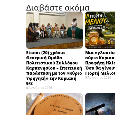
Διαβάστε ακόμα
Eίκοσι (20) χρόνια
Μια «γλυκιά»
Θεατρική Ομάδα
αύριο Κυριακή
Πολιτιστικού Συλλόγου
Προφήτη Ηλία
Καρπενησίου – Επετειακή
Όσα θα γίνου
παράσταση με τον «Κύριο
Γιορτή Μελιο
Υφηγητή» την Κυριακή
8 Αυγούστου 2026
9/8
8 Αυγούστου 2026