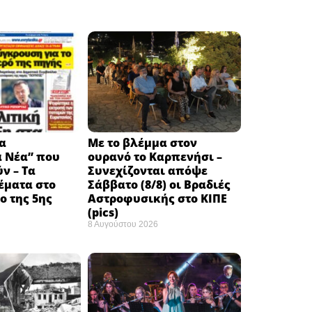
α
Με το βλέμμα στον
ά Νέα” που
ουρανό το Καρπενήσι –
ν – Τα
Συνεχίζονται απόψε
έματα στο
Σάββατο (8/8) οι Βραδιές
 της 5ης
Αστροφυσικής στο ΚΙΠΕ
(pics)
8 Αυγούστου 2026