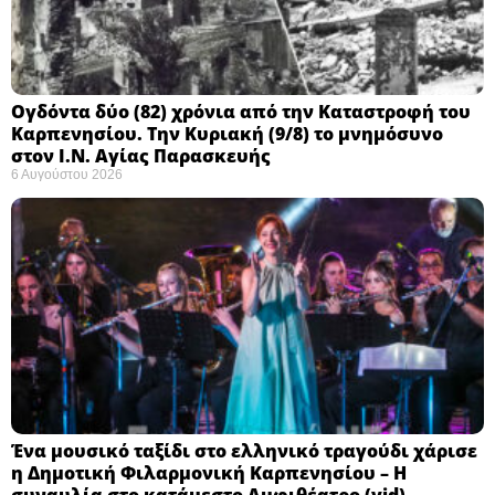
Ογδόντα δύο (82) χρόνια από την Καταστροφή του
Καρπενησίου. Την Κυριακή (9/8) το μνημόσυνο
στον Ι.Ν. Αγίας Παρασκευής
6 Αυγούστου 2026
Ένα μουσικό ταξίδι στο ελληνικό τραγούδι χάρισε
η Δημοτική Φιλαρμονική Καρπενησίου – Η
συναυλία στο κατάμεστο Αμφιθέατρο (vid)