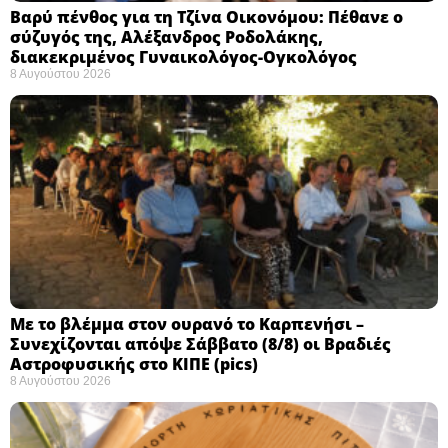
Βαρύ πένθος για τη Τζίνα Οικονόμου: Πέθανε ο
σύζυγός της, Αλέξανδρος Ροδολάκης,
διακεκριμένος Γυναικολόγος-Ογκολόγος
8 Αυγούστου 2026
Με το βλέμμα στον ουρανό το Καρπενήσι –
Συνεχίζονται απόψε Σάββατο (8/8) οι Βραδιές
Αστροφυσικής στο ΚΙΠΕ (pics)
8 Αυγούστου 2026