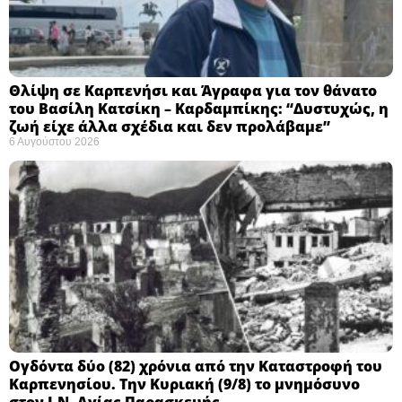
Θλίψη σε Καρπενήσι και Άγραφα για τον θάνατο
του Βασίλη Κατσίκη – Καρδαμπίκης: “Δυστυχώς, η
ζωή είχε άλλα σχέδια και δεν προλάβαμε”
6 Αυγούστου 2026
Ογδόντα δύο (82) χρόνια από την Καταστροφή του
Καρπενησίου. Την Κυριακή (9/8) το μνημόσυνο
στον Ι.Ν. Αγίας Παρασκευής