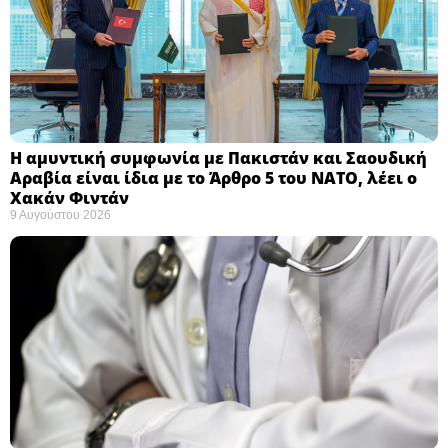
Η αμυντική συμφωνία με Πακιστάν και Σαουδική
Αραβία είναι ίδια με το Άρθρο 5 του ΝΑΤΟ, λέει ο
Χακάν Φιντάν ​
9 Αυγούστου 2026