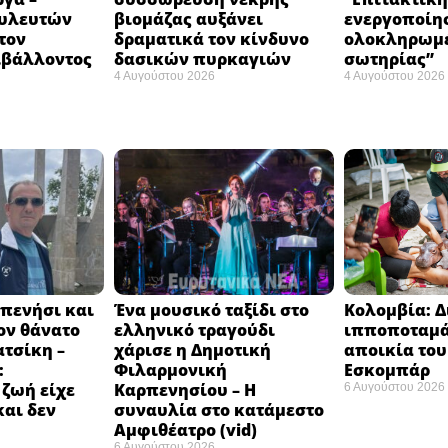
ουλευτών
βιομάζας αυξάνει
ενεργοποίη
τον
δραματικά τον κίνδυνο
ολοκληρωμέ
ιβάλλοντος
δασικών πυρκαγιών
σωτηρίας”
4 Αυγούστου 2026
4 Αυγούστου 2026
πενήσι και
Ένα μουσικό ταξίδι στο
Κολομβία: 
ον θάνατο
ελληνικό τραγούδι
ιπποποταμά
ατσίκη –
χάρισε η Δημοτική
αποικία το
:
Φιλαρμονική
Εσκομπάρ ​
 ζωή είχε
Καρπενησίου – Η
6 Αυγούστου 2026
και δεν
συναυλία στο κατάμεστο
Αμφιθέατρο (vid)
6 Αυγούστου 2026