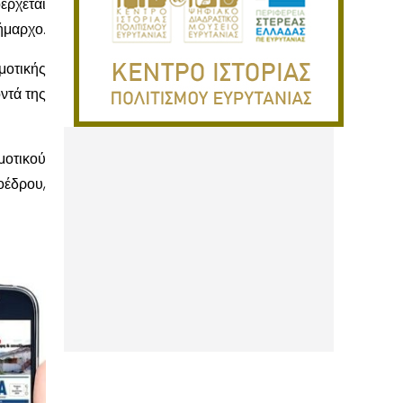
ρχεται
ήμαρχο.
μοτικής
ντά της
μοτικού
οέδρου,