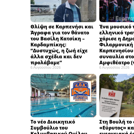
Θλίψη σε Καρπενήσι και
Ένα μουσικό τ
Άγραφα για τον θάνατο
ελληνικό τρα
του Βασίλη Κατσίκη –
χάρισε η Δημ
Καρδαμπίκης:
Φιλαρμονική
“Δυστυχώς, η ζωή είχε
Καρπενησίου 
άλλα σχέδια και δεν
συναυλία στο
προλάβαμε”
Αμφιθέατρο (
6 Αυγούστου 2026
6 Αυγούστου 2026
Το νέο Διοικητικό
Στη Βουλή το
Συμβούλιο του
«Εύρυτος» κα
Κολυμβητικού Ομίλου
ενεργειακά έ