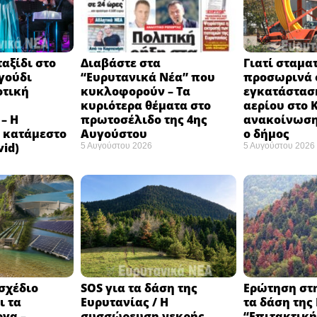
αξίδι στο
Διαβάστε στα
Γιατί σταμα
γούδι
“Ευρυτανικά Νέα” που
προσωρινά ο
οτική
κυκλοφορούν – Τα
εγκατάστασ
κυριότερα θέματα στο
αερίου στο 
– Η
πρωτοσέλιδο της 4ης
ανακοίνωση
 κατάμεστο
Αυγούστου
ο δήμος
vid)
5 Αυγούστου 2026
5 Αυγούστου 2026
 σχέδιο
SOS για τα δάση της
Ερώτηση στ
ι τα
Ευρυτανίας / Η
τα δάση της
ργα –
συσσώρευση νεκρής
“Eπιτακτική