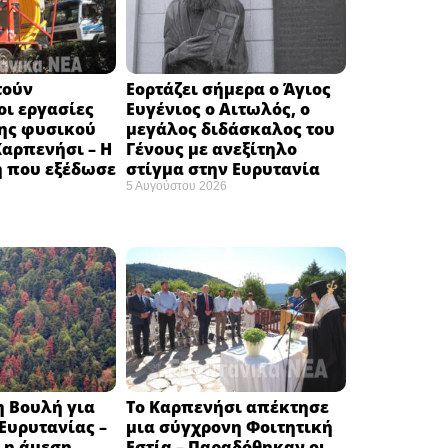
τούν
Εορτάζει σήμερα ο Άγιος
ι εργασίες
Ευγένιος ο Αιτωλός, ο
ης φυσικού
μεγάλος διδάσκαλος του
Καρπενήσι – Η
Γένους με ανεξίτηλο
 που εξέδωσε
στίγμα στην Ευρυτανία
5 Αυγούστου 2026
η Βουλή για
Το Καρπενήσι απέκτησε
 Ευρυτανίας –
μια σύγχρονη Φοιτητική
 η άμεση
Εστία – Παραδόθηκαν οι