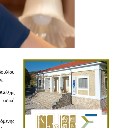
βουλίου
ν.
Αλέξης
 ειδική
πόμενης