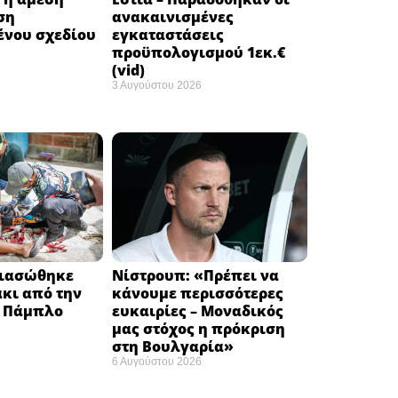
ση
ανακαινισμένες
νου σχεδίου
εγκαταστάσεις
προϋπολογισμού 1εκ.€
(vid)
3 Αυγούστου 2026
Διασώθηκε
Νίστρουπ: «Πρέπει να
κι από την
κάνουμε περισσότερες
υ Πάμπλο
ευκαιρίες – Μοναδικός
μας στόχος η πρόκριση
στη Βουλγαρία» ​
6 Αυγούστου 2026