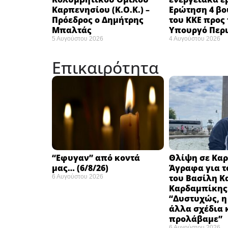
Καρπενησίου (Κ.Ο.Κ.) –
Ερώτηση 4 β
Πρόεδρος ο Δημήτρης
του ΚΚΕ προς 
Μπαλτάς
Υπουργό Περ
5 Αυγούστου 2026
4 Αυγούστου 2026
Επικαιρότητα
“Εφυγαν” από κοντά
Θλίψη σε Καρ
μας… (6/8/26)
Άγραφα για τ
του Βασίλη Κ
6 Αυγούστου 2026
Καρδαμπίκης
“Δυστυχώς, η
άλλα σχέδια 
προλάβαμε”
6 Αυγούστου 2026