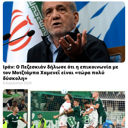
Ιράν: Ο Πεζεσκιάν δήλωσε ότι η επικοινωνία με
τον Μοτζτάμπα Χαμενεΐ είναι «τώρα πολύ
δύσκολη» ​
6 Αυγούστου 2026