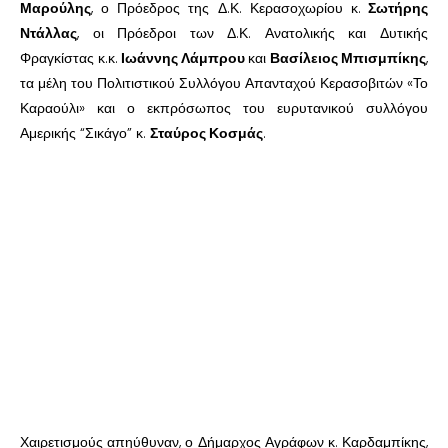
Μαρούλης
, ο Πρόεδρος της Δ.Κ. Κερασοχωρίου κ.
Σωτήρης
Ντάλλας
, οι Πρόεδροι των Δ.Κ. Ανατολικής και Δυτικής
Φραγκίστας κ.κ.
Ιωάννης Λάμπρου
και
Βασίλειος Μπισμπίκης
,
τα μέλη του Πολιτιστικού Συλλόγου Απανταχού Κερασοβιτών «Το
Καραούλι» και ο εκπρόσωπος του ευρυτανικού συλλόγου
Αμερικής “Σικάγο” κ.
Σταύρος Κοσμάς
.
Χαιρετισμούς απηύθυναν, ο Δήμαρχος Αγράφων κ. Καρδαμπίκης,