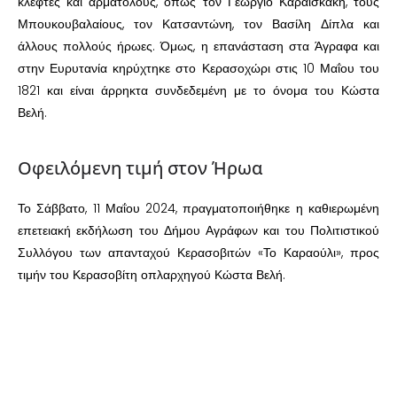
κλέφτες και αρματολούς, όπως τον Γεώργιο Καραϊσκάκη, τους
Μπουκουβαλαίους, τον Κατσαντώνη, τον Βασίλη Δίπλα και
άλλους πολλούς ήρωες. Όμως, η επανάσταση στα Άγραφα και
στην Ευρυτανία κηρύχτηκε στο Κερασοχώρι στις 10 Μαΐου του
1821 και είναι άρρηκτα συνδεδεμένη με το όνομα του Κώστα
Βελή.
Οφειλόμενη τιμή στον Ήρωα
Το Σάββατο, 11 Μαΐου 2024, πραγματοποιήθηκε η καθιερωμένη
επετειακή εκδήλωση του Δήμου Αγράφων και του Πολιτιστικού
Συλλόγου των απανταχού Κερασοβιτών «Το Καραούλι», προς
τιμήν του Κερασοβίτη οπλαρχηγού Κώστα Βελή.