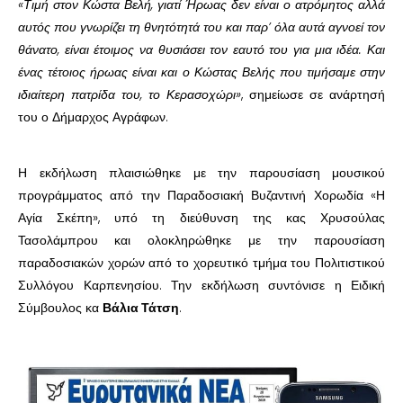
«Τιμή στον Κώστα Βελή, γιατί Ήρωας δεν είναι ο ατρόμητος αλλά
αυτός που γνωρίζει τη θνητότητά του και παρ’ όλα αυτά αγνοεί τον
θάνατο, είναι έτοιμος να θυσιάσει τον εαυτό του για μια ιδέα. Και
ένας τέτοιος ήρωας είναι και ο Κώστας Βελής που τιμήσαμε στην
ιδιαίτερη πατρίδα του, το Κερασοχώρι»
, σημείωσε σε ανάρτησή
του ο Δήμαρχος Αγράφων.
Η εκδήλωση πλαισιώθηκε με την παρουσίαση μουσικού
προγράμματος από την Παραδοσιακή Βυζαντινή Χορωδία «Η
Αγία Σκέπη», υπό τη διεύθυνση της κας Χρυσούλας
Τασολάμπρου
και ολοκληρώθηκε με την παρουσίαση
παραδοσιακών χορών από το χορευτικό τμήμα του Πολιτιστικού
Συλλόγου Καρπενησίου. Την εκδήλωση συντόνισε η Ειδική
Σύμβουλος κα
Βάλια Τάτση
.