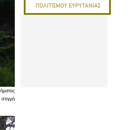
μήματος
 στιγμή