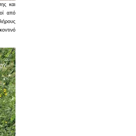
ης και
οί από
λήρους
κοντινό