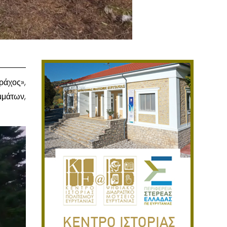
άχος»,
μμάτων,