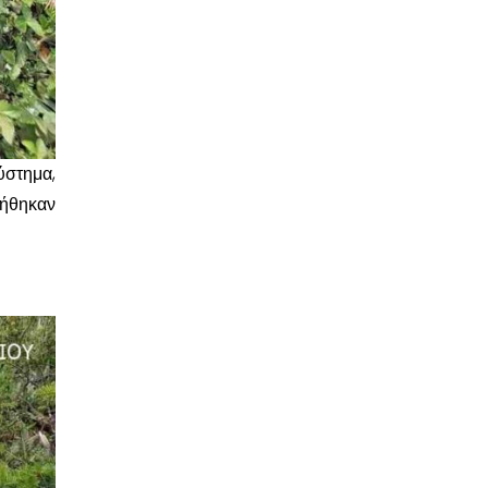
ύστημα,
γήθηκαν