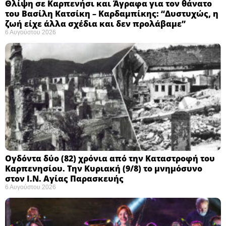
Θλίψη σε Καρπενήσι και Άγραφα για τον θάνατο
του Βασίλη Κατσίκη – Καρδαμπίκης: “Δυστυχώς, η
ζωή είχε άλλα σχέδια και δεν προλάβαμε”
6 Αυγούστου 2026
Ογδόντα δύο (82) χρόνια από την Καταστροφή του
Καρπενησίου. Την Κυριακή (9/8) το μνημόσυνο
στον Ι.Ν. Αγίας Παρασκευής
6 Αυγούστου 2026