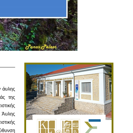
ν άυλης
ιάς της
στικής
ς Άυλης
ιστικής
εύθυνση