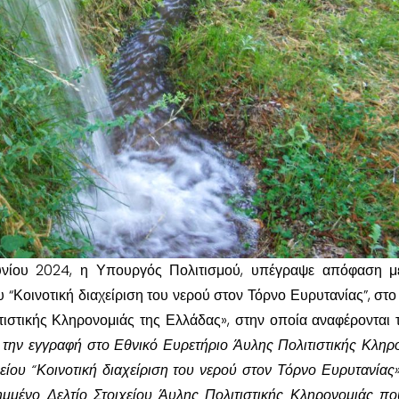
Ιουνίου 2024, η Υπουργός Πολιτισμού, υπέγραψε απόφαση μ
 “Κοινοτική διαχείριση του νερού στον Τόρνο Ευρυτανίας”, στο
ιστικής Κληρονομιάς της Ελλάδας», στην οποία αναφέρονται τ
ν εγγραφή στο Εθνικό Ευρετήριο Άυλης Πολιτιστικής Κληρ
είου “Κοινοτική διαχείριση του νερού στον Τόρνο Ευρυτανίας
ημμένο Δελτίο Στοιχείου Άυλης Πολιτιστικής Κληρονομιάς πο