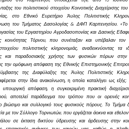
αξης του πολιτιστικού στοιχείου Κοινοτικής Διαχείρισης του
ίας, στο Εθνικό Ευρετήριο Άυλης Πολιτιστικής Κληρονο
ίνωση του Τμήματος Δασολογίας & ΔΦΠ Καρπενησίου. «Το 
εργασίας του Εργαστηρίου Αγροδασοπονίας και Δασικής Εδαφ
ς κοινότητας Τόρνου, που συνέταξαν και υπέβαλαν τον 
οιχείου πολιτιστικής κληρονομιάς, αναδεικνύοντας τα ιδ
ρας και παραδοσιακής χρήσης των φυσικών πόρων στην 
ας την ομόφωνη απόφαση της Εθνικής Επιστημονικής Επιτρο
ύμβασης της Διαφύλαξης της Άυλης Πολιτιστικής Κληρο
αφέρεται στην ίδια ανακοίνωση, η οποία καταλήγει ως εξής
ν υπουργική απόφαση, η συγκεκριμένη πρακτική διαχείρι
ρού, αποτελεί παράδειγμα του τρόπου που οι ορεινές κοι
πο βιώσιμο και συλλογικό τους φυσικούς πόρους. Το Τμήμα δ
α με τον Σύλλογο Τορνιωτών, που εργάζεται άοκνα και εθελοντ
γάλου σε έκταση δικτύου ύδρευσης και άρδευσης στην κοι
ις επιτακτικές ανάγκες των καιρών μας, καθώς η πληθυ