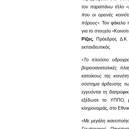
τον παραπάνω τίτλο «
που οι ορεινές κοινότ
πόρους».
Τον φάκελο π
για το στοιχείο «Κοινο
Ρίζος
, Πρόεδρος Δ.Κ
εκπαιδευτικός.
«Το πλούσιο υδρογρα
βορειοανατολικές πλα
κατοίκους της κοινότ
σύστημα άρδευσης των
εγγυόνται τη διατροφι
εξέδωσε το ΥΠΠΟ, μ
κληρονομιάς, στο Εθνι
«Με μεγάλη ικανοποίη
Γεωπονικού Πανεπισ