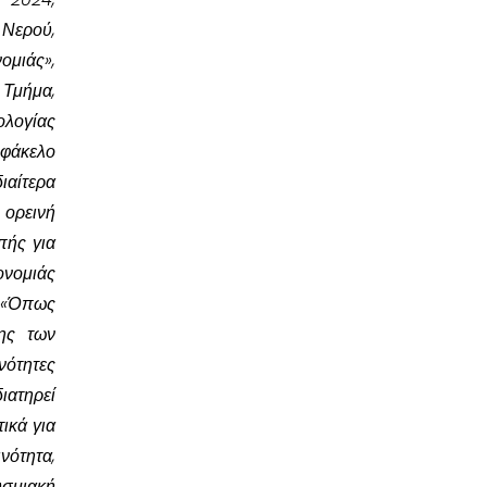
 Νερού,
μιάς»,
Τμήμα,
ολογίας
φάκελο
ιαίτερα
ορεινή
πής για
νομιάς
:
«Όπως
σης των
νότητες
ιατηρεί
ικά για
νότητα,
σμιακή