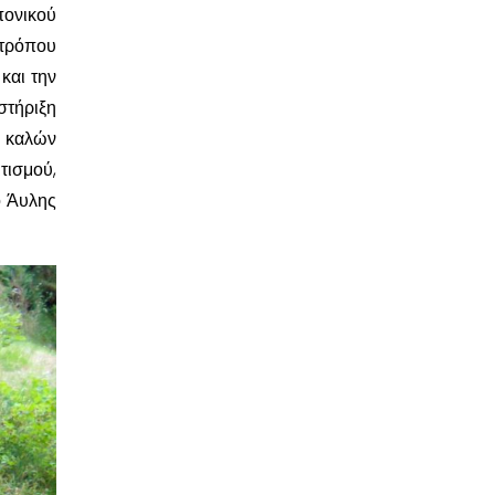
πονικού
τρόπου
και την
στήριξη
ν καλών
τισμού,
ο Άυλης