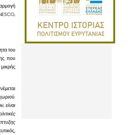
φαρμογή
UNESCO,
ητα του
σης που
 μικρής
νέμεται
χωριού.
, είναι
λιτικές
άπτυξης
υτικός,