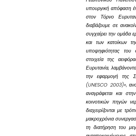
υπουργική απόφαση έντ
στον Τόρνο Ευρυταν
διαβάζουμε σε ανακο
συγχαίρει την ομάδα 
και των κατοίκων τη
υποψηφιότητας του στ
στοιχεία της αειφό
Ευρυτανία, λαμβάνοντ
την εφαρμογή της Σ
(UNESCO 2003)»
, αν
αναγράφεται και στη
κοινοτικών πηγών νε
διαχειρίζονται με τρό
μακροχρόνια συνεργασί
τη διατήρηση του με
ανταποκρινόμενος στ