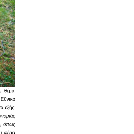
ε θέμα:
 Εθνικό
α εξής:
ονομιάς
», όπως
υ φέρει