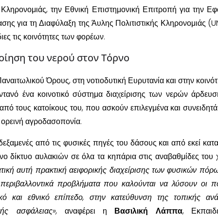
ς Κληρονομιάς, την Εθνική Επιστημονική Επιτροπή για την Ε
σης για τη Διαφύλαξη της Άυλης Πολιτιστικής Κληρονομιάς (
ίδιες τις κοινότητες των φορέων.
οίηση του νερού στον Τόρνο
αναιτωλικού Όρους, στη νοτιοδυτική Ευρυτανία και στην κοινότ
ντανό ένα κοινοτικό σύστημα διαχείρισης των νερών άρδευ
, από τους κατοίκους του, που ασκούν επιλεγμένα και συνειδητά
 ορεινή αγροδασοπονία.
 δεξαμενές από τις φυσικές πηγές του δάσους και από εκεί κατα
νο δίκτυο αυλακιών σε όλα τα κηπάρια στις αναβαθμίδες του 
ατική αυτή πρακτική αειφορικής διαχείρισης των φυσικών πόρων
περιβαλλοντικά προβλήματα που καλούνται να λύσουν οι πο
κό και εθνικό επίπεδο, στην κατεύθυνση της τοπικής αν
κής ασφάλειας»,
αναφέρει η
Βασιλική Λάππα
, Εκπαιδε