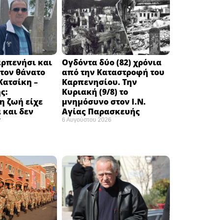
αρπενήσι και
Ογδόντα δύο (82) χρόνια
τον θάνατο
από την Καταστροφή του
Κατσίκη –
Καρπενησίου. Την
ς:
Κυριακή (9/8) το
η ζωή είχε
μνημόσυνο στον Ι.Ν.
 και δεν
Αγίας Παρασκευής
”
6 Αυγούστου 2026