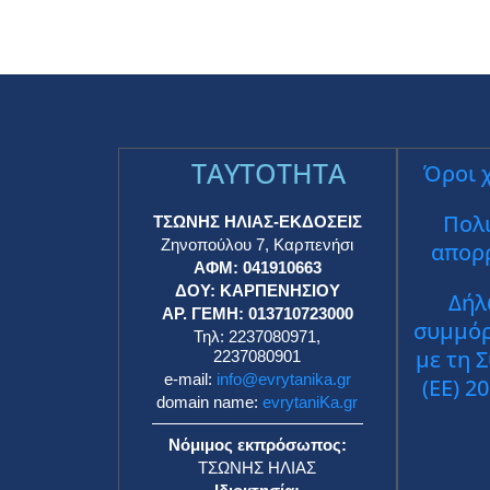
TAYTOTHTA
Όροι 
Πολι
ΤΣΩΝΗΣ ΗΛΙΑΣ-ΕΚΔΟΣΕΙΣ
Ζηνοπούλου 7, Καρπενήσι
απορ
ΑΦΜ: 041910663
ΔΟΥ: ΚΑΡΠΕΝΗΣΙΟΥ
Δήλ
ΑΡ. ΓΕΜΗ: 013710723000
συμμό
Τηλ: 2237080971,
με τη 
2237080901
e-mail:
info@evrytanika.gr
(ΕΕ) 2
domain name:
evrytaniKa.gr
Νόμιμος εκπρόσωπος:
ΤΣΩΝΗΣ ΗΛΙΑΣ