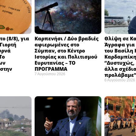
 (8/8), για
Καρπενήσι / Δύο βραδιές
Θλίψη σε Κ
 Γιορτή
αφιερωμένες στο
Άγραφα για 
υρνά
Σύμπαν, στο Κέντρο
του Βασίλη 
Το
Ιστορίας και Πολιτισμού
Καρδαμπίκη
ων
Ευρυτανίας – ΤΟ
“Δυστυχώς, 
στην
ΠΡΟΓΡΑΜΜΑ
άλλα σχέδια
προλάβαμε
7 Αυγούστου 2026
6 Αυγούστου 2026