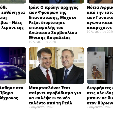
ούθι
Ιράν: Ο πρώην αρχηγός
Νότια Αφρικ
 ευθύνη για
των Φρουρών της
από την ιστ
στη
Επανάστασης, Μοχσέν
των Γυναικώ
βία – Νέες
Ρεζάι διορίστηκε
αγώνα κατά
 λιμάνι της
επικεφαλής του
απαρτχάιντ 
Ανώτατου Συμβουλίου
10 Αυγούστου 202
Εθνικής Ασφαλείας ​
10 Αυγούστου 2026
ίσθηκε στο
Μπαρτσελόνα: Έτσι
Διαρρήκτες 
 Ίβηρα
παίρνει προβάδισμα για
στις κλειδαρ
66χρονος
να «κλέψει» το νέο
μπουν σε δ
ταλέντο από τη Ρεάλ
στον Βύρω
9 Αυγούστου 2026
9 Αυγούστου 2026