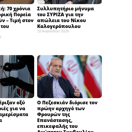
ή: 70 χρόνια
Συλλυπητήριο μήνυμα
ορική Πορεία
του ΣΥΡΙΖΑ για την
ν – Τιμή στον
απώλεια του Νίκου
 του
Καλογερόπουλου ​
​
10 Αυγούστου 2026
6
έριξαν οξύ
Ο Πεζεσκιάν διόρισε τον
ιές για να
πρώην αρχηγό των
ιαμερίσματα
Φρουρών της
να
Επανάστασης,
επικεφαλής του
Ανώτατου Συμβουλίου