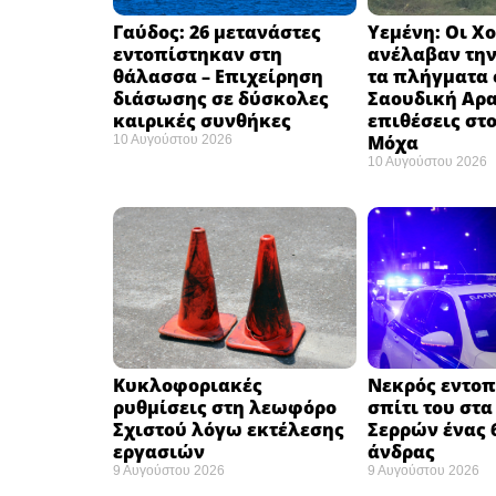
Γαύδος: 26 μετανάστες
Υεμένη: Οι Χ
εντοπίστηκαν στη
ανέλαβαν την
θάλασσα – Επιχείρηση
τα πλήγματα 
διάσωσης σε δύσκολες
Σαουδική Αρα
καιρικές συνθήκες ​
επιθέσεις στο
Μόχα ​
10 Αυγούστου 2026
10 Αυγούστου 2026
Κυκλοφοριακές
Νεκρός εντοπ
ρυθμίσεις στη λεωφόρο
σπίτι του στα
Σχιστού λόγω εκτέλεσης
Σερρών ένας 
εργασιών
άνδρας
9 Αυγούστου 2026
9 Αυγούστου 2026