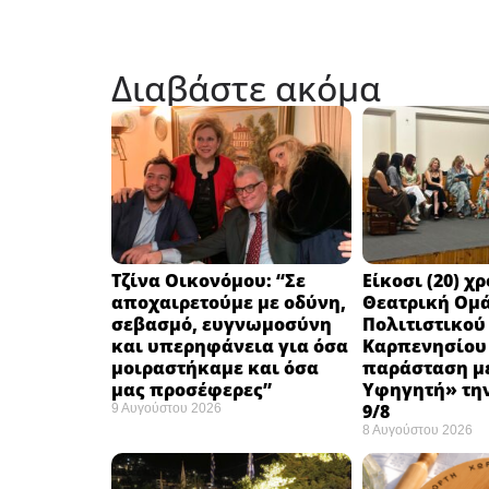
Διαβάστε ακόμα
Τζίνα Οικονόμου: “Σε
Eίκοσι (20) χ
αποχαιρετούμε με οδύνη,
Θεατρική Ομ
σεβασμό, ευγνωμοσύνη
Πολιτιστικού
και υπερηφάνεια για όσα
Καρπενησίου 
μοιραστήκαμε και όσα
παράσταση με
μας προσέφερες”
Υφηγητή» τη
9/8
9 Αυγούστου 2026
8 Αυγούστου 2026