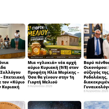
ρόνια
Μια «γλυκιά» νέα αρχή
Βαρύ πένθος
άδα
αύριο Κυριακή (9/8) στον
Οικονόμου: 
 Συλλόγου
Προφήτη Ηλία Μυρίκης –
σύζυγός της
– Επετειακή
Όσα θα γίνουν στην 1η
Ροδολάκης,
 τον «Κύριο
Γιορτή Μελιού
διακεκριμέ
ν Κυριακή
Γυναικολόγ
8 Αυγούστου 2026
8 Αυγούστου 2026