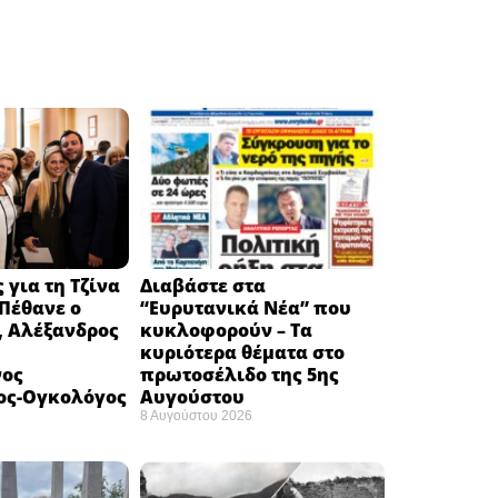
 για τη Τζίνα
Διαβάστε στα
Πέθανε ο
“Ευρυτανικά Νέα” που
, Αλέξανδρος
κυκλοφορούν – Τα
κυριότερα θέματα στο
νος
πρωτοσέλιδο της 5ης
ος-Ογκολόγος
Αυγούστου
8 Αυγούστου 2026