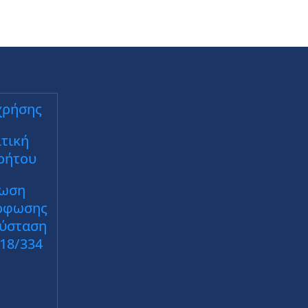
χρήσης
τική
ρήτου
ωση
ρφωσης
Σύσταση
018/334