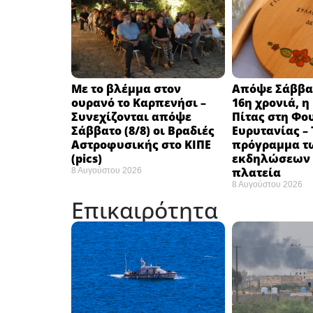
Με το βλέμμα στον
Απόψε Σάββατο
ουρανό το Καρπενήσι –
16η χρονιά, η
Συνεχίζονται απόψε
Πίτας στη Φο
Σάββατο (8/8) οι Βραδιές
Ευρυτανίας – 
Αστροφυσικής στο ΚΙΠΕ
πρόγραμμα τ
(pics)
εκδηλώσεων 
πλατεία
8 Αυγούστου 2026
8 Αυγούστου 2026
Επικαιρότητα