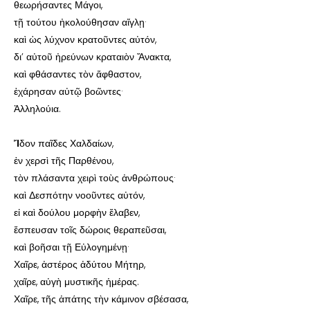
θεωρήσαντες Μάγοι,
τῇ τούτου ἠκολούθησαν αἴγλῃ·
καὶ ὡς λύχνον κρατοῦντες αὐτόν,
δι’ αὐτοῦ ἠρεύνων κραταιὸν Ἄνακτα,
καὶ φθάσαντες τὸν ἄφθαστον,
ἐχάρησαν αὐτῷ βοῶντες·
Ἀλληλούια.
Ἴ
δον παῖδες Χαλδαίων,
ἐν χερσὶ τῆς Παρθένου,
τὸν πλάσαντα χειρὶ τοὺς ἀνθρώπους·
καὶ Δεσπότην νοοῦντες αὐτόν,
εἰ καὶ δούλου μορφὴν ἔλαβεν,
ἔσπευσαν τοῖς δώροις θεραπεῦσαι,
καὶ βοῆσαι τῇ Εὐλογημένῃ·
Χαῖρε, ἀστέρος ἀδύτου Μήτηρ,
χαῖρε, αὐγὴ μυστικῆς ἡμέρας.
Χαῖρε, τῆς ἀπάτης τὴν κάμινον σβέσασα,