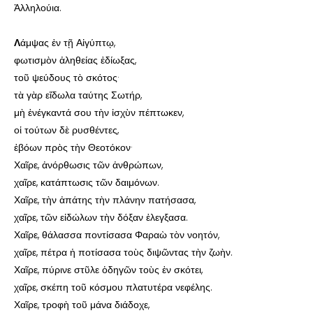
Ἀλληλούια.
Λ
άμψας ἐν τῇ Αἰγύπτῳ,
φωτισμὸν ἀληθείας ἐδίωξας,
τοῦ ψεύδους τὸ σκότος·
τὰ γὰρ εἴδωλα ταύτης Σωτήρ,
μὴ ἐνέγκαντά σου τὴν ἰσχὺν πέπτωκεν,
οἱ τούτων δὲ ρυσθέντες,
ἐβόων πρὸς τὴν Θεοτόκον·
Χαῖρε, ἀνόρθωσις τῶν ἀνθρώπων,
χαῖρε, κατάπτωσις τῶν δαιμόνων.
Χαῖρε, τὴν ἀπάτης τὴν πλάνην πατήσασα,
χαῖρε, τῶν εἰδώλων τὴν δόξαν ἐλεγξασα.
Χαῖρε, θάλασσα ποντίσασα Φαραὼ τὸν νοητόν,
χαῖρε, πέτρα ἡ ποτίσασα τοὺς διψῶντας τὴν ζωὴν.
Χαῖρε, πύρινε στῦλε ὁδηγῶν τοὺς ἐν σκότει,
χαῖρε, σκέπη τοῦ κόσμου πλατυτέρα νεφέλης.
Χαῖρε, τροφὴ τοῦ μάνα διάδοχε,