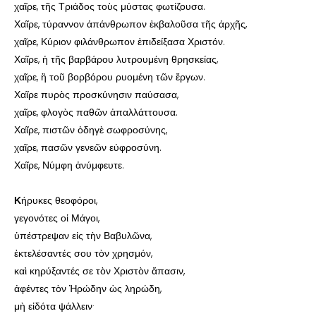
χαῖρε, τῆς Τριάδος τοὺς μύστας φωτίζουσα.
Χαῖρε, τύραννον ἀπάνθρωπον ἐκβαλοῦσα τῆς ἀρχῆς,
χαῖρε, Κύριον φιλάνθρωπον ἐπιδείξασα Χριστόν.
Χαῖρε, ἡ τῆς βαρβάρου λυτρουμένη θρησκείας,
χαῖρε, ἢ τοῦ βορβόρου ρυομένη τῶν ἔργων.
Χαῖρε πυρὸς προσκύνησιν παύσασα,
χαῖρε, φλογὸς παθῶν ἀπαλλάττουσα.
Χαῖρε, πιστῶν ὁδηγὲ σωφροσύνης,
χαῖρε, πασῶν γενεῶν εὐφροσύνη.
Χαῖρε, Νύμφη ἀνύμφευτε.
Κ
ήρυκες θεοφόροι,
γεγονότες οἱ Μάγοι,
ὑπέστρεψαν εἰς τὴν Βαβυλῶνα,
ἐκτελέσαντές σου τὸν χρησμόν,
καὶ κηρύξαντές σε τὸν Χριστὸν ἅπασιν,
ἀφέντες τὸν Ἡρώδην ὡς ληρώδη,
μὴ εἰδότα ψάλλειν·