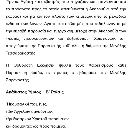
Ύμνου. Αγάπη και σεβασμός που πηγάζουν και εμπνέονται από
το πρόσωπο προς το οποίο απευθύνεται η Ακολουθία, από την
εκφραστικότητα και τον πλούτο των κειμένων, από το μελωδικό
ένδυμα των λόγων. Αγάπη και σεβασμός που εκδηλώνονται με
την ευλαβή παρουσία και ενεργό συμμετοχή στην Ακολουθία των
«πιστώς προσκυνούντων και δοξαζόντων»
Χριστιανών, τα
απογεύματα της Παρασκευής καθ’ όλη τη διάρκεια της Μεγάλης
Τεσσαρακοστής.
Η Ορθόδοξη Εκκλησία ψάλλει τους Χαιρετισμούς κάθε
Παρασκευή βράδυ, τις πρώτες 5 εβδομάδες της Μεγάλης
Σαρακοστής.
Ακάθιστος Ύμνος – Β’ Στάσις
Ἤ
κουσαν oἱ ποιμένες,
τῶν Ἀγγέλων ὑμνούντων,
τὴν ἔνσαρκον Χριστοῦ παρουσίαν·
καὶ δραμόντες ὡς πρὸς ποιμένα,