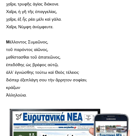
χαῖρε, τρυφῆς ἁγίας διάκονε.
Χαῖρε, ἡ γῆ τῆς ἐπαγγελίας,
χαῖρε, ἐξ ἧς ρέει μέλι καὶ γάλα.
Χαῖρε, Νύμφη ἀνύμφευτε.
Μ
έλλοντος Συμεῶνος,
τοῦ παρόντος αἰῶνος,
μεθίστασθαι τοῦ ἀπατεῶνος,
ἐπεδόθης ὡς βρέφος αὐτῷ,
ἀλλ’ ἐγνώσθης τούτω καὶ Θεὸς τέλειος·
διόπερ ἐξεπλάγη σου τὴν ἄρρητον σοφίαν,
κράζων·
Ἀλληλούια.