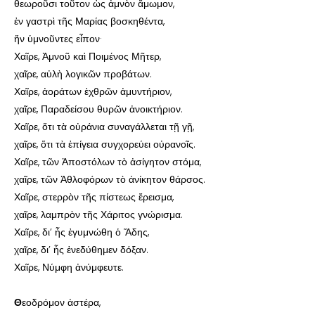
θεωροῦσι τοῦτον ὡς ἀμνὸν ἄμωμον,
ἐν γαστρὶ τῆς Μαρίας βοσκηθέντα,
ἥν ὑμνοῦντες εἶπον·
Χαῖρε, Ἀμνοῦ καὶ Ποιμένος Μῆτερ,
χαῖρε, αὐλὴ λογικῶν προβάτων.
Χαῖρε, ἀοράτων ἐχθρῶν ἀμυντήριον,
χαῖρε, Παραδείσου θυρῶν ἀνοικτήριον.
Χαῖρε, ὅτι τὰ οὐράνια συναγάλλεται τῇ γῇ,
χαῖρε, ὅτι τὰ ἐπίγεια συγχορεύει οὐρανοῖς.
Χαῖρε, τῶν Ἀποστόλων τὸ ἀσίγητον στόμα,
χαῖρε, τῶν Ἀθλοφόρων τὸ ἀνίκητον θάρσος.
Χαῖρε, στερρὸν τῆς πίστεως ἔρεισμα,
χαῖρε, λαμπρὸν τῆς Χάριτος γνώρισμα.
Χαῖρε, δι’ ἧς ἐγυμνώθη ὁ Ἅδης,
χαῖρε, δι’ ἧς ἐνεδύθημεν δόξαν.
Χαῖρε, Νύμφη ἀνύμφευτε.
Θ
εοδρόμον ἀστέρα,