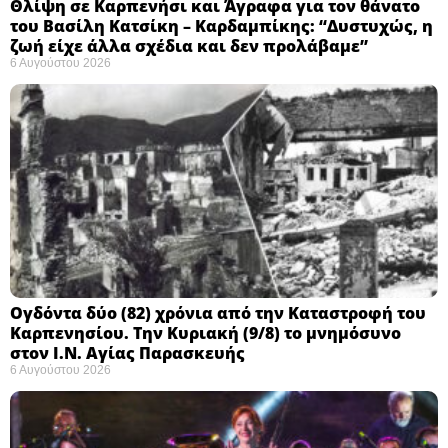
Θλίψη σε Καρπενήσι και Άγραφα για τον θάνατο
του Βασίλη Κατσίκη – Καρδαμπίκης: “Δυστυχώς, η
ζωή είχε άλλα σχέδια και δεν προλάβαμε”
6 Αυγούστου 2026
Ογδόντα δύο (82) χρόνια από την Καταστροφή του
Καρπενησίου. Την Κυριακή (9/8) το μνημόσυνο
στον Ι.Ν. Αγίας Παρασκευής
6 Αυγούστου 2026