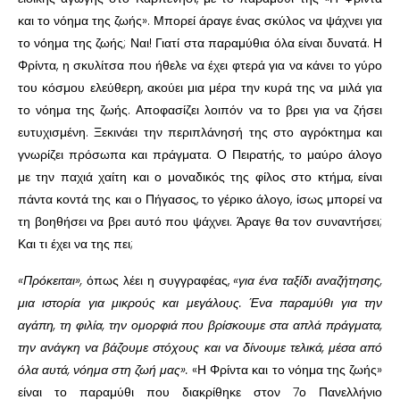
και το νόημα της ζωής». Μπορεί άραγε ένας σκύλος να ψάχνει για
το νόημα της ζωής; Ναι! Γιατί στα παραμύθια όλα είναι δυνατά. Η
Φρίντα, η σκυλίτσα που ήθελε να έχει φτερά για να κάνει το γύρο
του κόσμου ελεύθερη, ακούει μια μέρα την κυρά της να μιλά για
το νόημα της ζωής. Αποφασίζει λοιπόν να το βρει για να ζήσει
ευτυχισμένη. Ξεκινάει την περιπλάνησή της στο αγρόκτημα και
γνωρίζει πρόσωπα και πράγματα. Ο Πειρατής, το μαύρο άλογο
με την παχιά χαίτη και ο μοναδικός της φίλος στο κτήμα, είναι
πάντα κοντά της και ο Πήγασος, το γέρικο άλογο, ίσως μπορεί να
τη βοηθήσει να βρει αυτό που ψάχνει. Άραγε θα τον συναντήσει;
Και τι έχει να της πει;
«Πρόκειται»,
όπως λέει η συγγραφέας,
«για ένα ταξίδι αναζήτησης,
μια ιστορία για μικρούς και μεγάλους. Ένα παραμύθι για την
αγάπη, τη φιλία, την ομορφιά που βρίσκουμε στα απλά πράγματα,
την ανάγκη να βάζουμε στόχους και να δίνουμε τελικά, μέσα από
όλα αυτά, νόημα στη ζωή μας».
«Η Φρίντα και το νόημα της ζωής»
είναι το παραμύθι που διακρίθηκε στον 7ο Πανελλήνιο