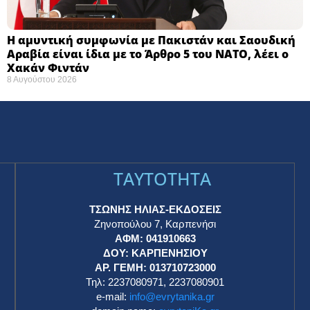
Η αμυντική συμφωνία με Πακιστάν και Σαουδική
Αραβία είναι ίδια με το Άρθρο 5 του ΝΑΤΟ, λέει ο
Χακάν Φιντάν
8 Αυγούστου 2026
TAYTOTHTA
ΤΣΩΝΗΣ ΗΛΙΑΣ-ΕΚΔΟΣΕΙΣ
Ζηνοπούλου 7, Καρπενήσι
ΑΦΜ: 041910663
η
ΔΟΥ: ΚΑΡΠΕΝΗΣΙΟΥ
ΑΡ. ΓΕΜΗ: 013710723000
Τηλ: 2237080971, 2237080901
e-mail:
info@evrytanika.gr