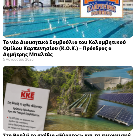
Το νέο Διοικητικό Συμβούλιο του Κολυμβητικού
Ομίλου Καρπενησίου (Κ.Ο.Κ.) – Πρόεδρος ο
Δημήτρης Μπαλτάς
5 Αυγούστου 2026
Στη Βουλή το σχέδιο «Εύρυτος» και τα ενεργειακά