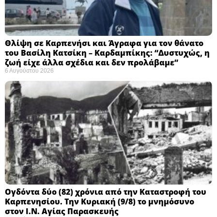
Θλίψη σε Καρπενήσι και Άγραφα για τον θάνατο
του Βασίλη Κατσίκη – Καρδαμπίκης: “Δυστυχώς, η
ζωή είχε άλλα σχέδια και δεν προλάβαμε”
6 Αυγούστου 2026
Ογδόντα δύο (82) χρόνια από την Καταστροφή του
Καρπενησίου. Την Κυριακή (9/8) το μνημόσυνο
στον Ι.Ν. Αγίας Παρασκευής