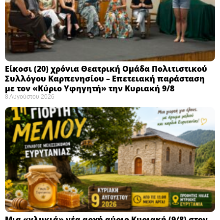
Eίκοσι (20) χρόνια Θεατρική Ομάδα Πολιτιστικού
Συλλόγου Καρπενησίου – Επετειακή παράσταση
με τον «Κύριο Υφηγητή» την Κυριακή 9/8
8 Αυγούστου 2026
Μια «γλυκιά» νέα αρχή αύριο Κυριακή (9/8) στον