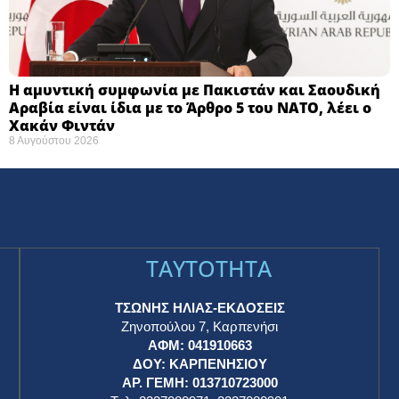
Η αμυντική συμφωνία με Πακιστάν και Σαουδική
Αραβία είναι ίδια με το Άρθρο 5 του ΝΑΤΟ, λέει ο
Χακάν Φιντάν
8 Αυγούστου 2026
TAYTOTHTA
ΤΣΩΝΗΣ ΗΛΙΑΣ-ΕΚΔΟΣΕΙΣ
Ζηνοπούλου 7, Καρπενήσι
ΑΦΜ: 041910663
η
ΔΟΥ: ΚΑΡΠΕΝΗΣΙΟΥ
ΑΡ. ΓΕΜΗ: 013710723000