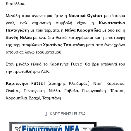
Κυπέλλου.
Μεγάλη πρωταγωνίστρια ήταν η
Ναυσικά Ογκίτσι
με τέσσερα
γκολ, ενώ σημαντική συμβολή είχαν η
Κωνσταντίνα
Πενταγιώτη
με τρία τέρματα, η
Ντίνα Κορομπίλια
με δύο και η
Ξανθή Νέλλα
με ένα. Στα θετικά καταγράφεται και η επιστροφή
της τερματοφύλακα
Χριστίνας Τσομπάνη
μετά από έναν χρόνο
απουσίας λόγω τραυματισμού.
Στον μεγάλο τελικό το Καρπενήσι Futsal θα βρει απέναντί του
την πρωταθλήτρια ΑΕΚ.
Καρπενήσι Futsal
(Σωτήρης Κλειδαράς): Νταή, Καρέτσου,
Ογκίτσι, Πενταγιώτη, Νέλλα, Γαβαλά, Γεωργιακάκη, Τόσσου,
Κορομπίλια, Βραχά, Τσομπάνη
ΚΑΡΠΕΝΗΣΙ FUTSAL