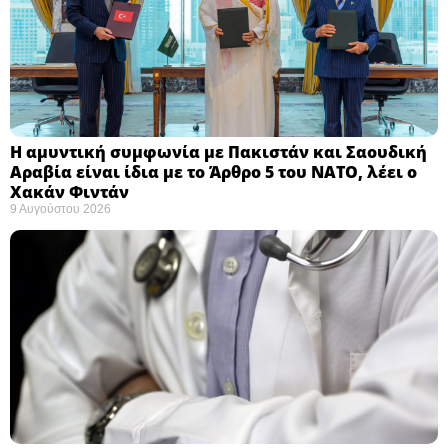
Η αμυντική συμφωνία με Πακιστάν και Σαουδική
Αραβία είναι ίδια με το Άρθρο 5 του ΝΑΤΟ, λέει ο
Χακάν Φιντάν ​
9 Αυγούστου 2026