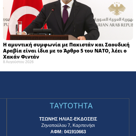
Η αμυντική συμφωνία με Πακιστάν και Σαουδική
Αραβία είναι ίδια με το Άρθρο 5 του ΝΑΤΟ, λέει ο
Χακάν Φιντάν
8 Αυγούστου 2026
TAYTOTHTA
ΤΣΩΝΗΣ ΗΛΙΑΣ-ΕΚΔΟΣΕΙΣ
Ζηνοπούλου 7, Καρπενήσι
ΑΦΜ: 041910663
η