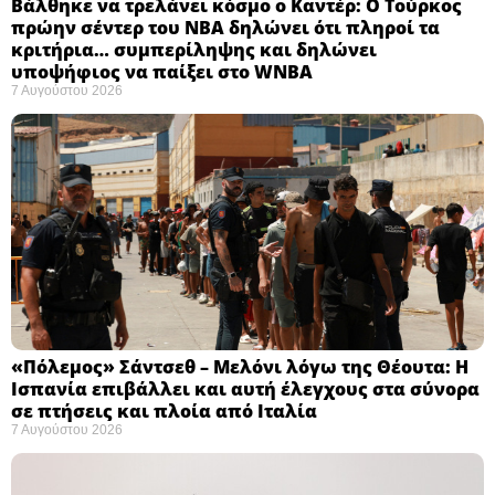
Βάλθηκε να τρελάνει κόσμο ο Καντέρ: Ο Τούρκος
πρώην σέντερ του NBA δηλώνει ότι πληροί τα
κριτήρια… συμπερίληψης και δηλώνει
υποψήφιος να παίξει στο WNBA
7 Αυγούστου 2026
«Πόλεμος» Σάντσεθ – Μελόνι λόγω της Θέουτα: Η
Ισπανία επιβάλλει και αυτή έλεγχους στα σύνορα
σε πτήσεις και πλοία από Ιταλία
7 Αυγούστου 2026