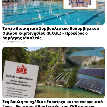
Το νέο Διοικητικό Συμβούλιο του Κολυμβητικού
Ομίλου Καρπενησίου (Κ.Ο.Κ.) – Πρόεδρος ο
Δημήτρης Μπαλτάς
5 Αυγούστου 2026
Στη Βουλή το σχέδιο «Εύρυτος» και τα ενεργειακά
έργα – Ερώτηση 4 βουλευτών του ΚΚΕ προς τον