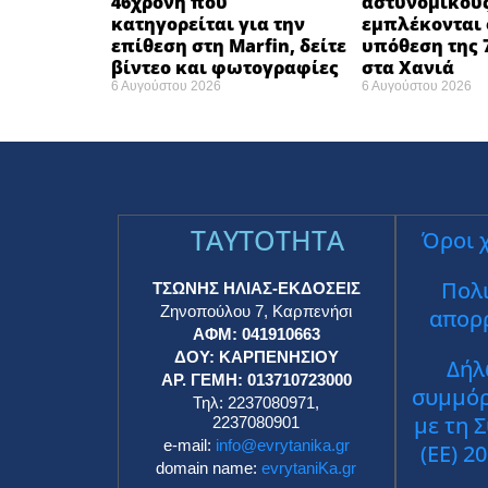
46χρονη που
αστυνομικού
κατηγορείται για την
εμπλέκονται 
επίθεση στη Marfin, δείτε
υπόθεση της 
βίντεο και φωτογραφίες
στα Χανιά
6 Αυγούστου 2026
6 Αυγούστου 2026
TAYTOTHTA
Όροι 
Πολι
ΤΣΩΝΗΣ ΗΛΙΑΣ-ΕΚΔΟΣΕΙΣ
Ζηνοπούλου 7, Καρπενήσι
απορ
ΑΦΜ: 041910663
ΔΟΥ: ΚΑΡΠΕΝΗΣΙΟΥ
Δήλ
ΑΡ. ΓΕΜΗ: 013710723000
συμμό
Τηλ: 2237080971,
με τη 
2237080901
e-mail:
info@evrytanika.gr
(ΕΕ) 2
domain name:
evrytaniKa.gr