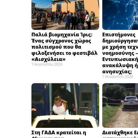
Παλιά βιομηχανία Ίρις:
Επιστήμονες
Ένας σύγχρονος χώρος
δημιούργησαν
πολιτισμού που θα
με χρήση τεχ
φιλοξενήσει το φεστιβάλ
νοημοσύνης –
«Αισχύλεια» ​
Εντυπωσιακ
ανακάλυψη ή
7 Αυγούστου 2026
ανησυχίας; ​
7 Αυγούστου 2026
Στη ΓΑΔΑ κρατείται η
Διατάχθηκε Ε