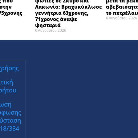
ς που
φωτιές σε Σκύρο και
μετά τα ρεκ
στην
Λακωνία: Βραχυκύκλωσε
αβεβαιότητα
75χρονης
γεννήτρια 63χρονης,
το πετρέλαι
71χρονος άναψε
6 Αυγούστου 2026
ψησταριά
6 Αυγούστου 2026
χρήσης
τική
ρήτου
ωση
ρφωσης
Σύσταση
018/334