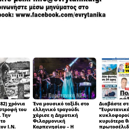
82) χρόνια
Ένα μουσικό ταξίδι στο
Διαβάστε στ
στροφή του
ελληνικό τραγούδι
“Ευρυτανικ
 Την
χάρισε η Δημοτική
κυκλοφορού
 το
Φιλαρμονική
κυριότερα θ
ον Ι.Ν.
Καρπενησίου – Η
πρωτοσέλιδο