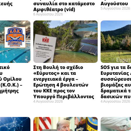
κευής
συναυλία στο κατάμεστο
Αυγούστου
Αμφιθέατρο (vid)
5 Αυγούστου 2026
6 Αυγούστου 2026
τικό
Στη Βουλή το σχέδιο
SOS για τα 
υ
«Εύρυτος» και τα
Ευρυτανίας 
ύ Ομίλου
ενεργειακά έργα –
συσσώρευση
Κ.Ο.Κ.) –
Ερώτηση 4 βουλευτών
βιομάζας αυ
ημήτρης
του ΚΚΕ προς τον
δραματικά τ
Υπουργό Περιβάλλοντος
δασικών π
4 Αυγούστου 2026
4 Αυγούστου 2026