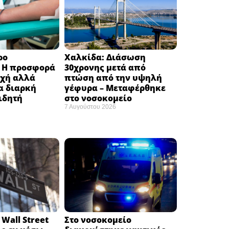
ρο
Χαλκίδα: Διάσωση
: H προσφορά
30χρονης μετά από
οχή αλλά
πτώση από την υψηλή
α διαρκή
γέφυρα – Μεταφέρθηκε
ιδητή
στο νοσοκομείο ​
7 Αυγούστου 2026
Wall Street
Στο νοσοκομείο