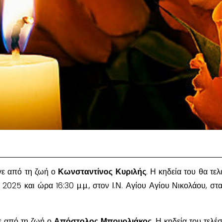
γε από τη ζωή ο
Κωνσταντίνος Κυριλής
. Η κηδεία του θα τελ
 2025 και ώρα 16:30 μ.μ., στον Ι.Ν. Αγίου Αγίου Νικολάου, στ
γε από τη ζωή ο
Απόστολος Μπουρλιάκος
. Η κηδεία του τελέ