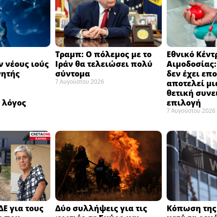
Τραμπ: Ο πόλεμος με το
Εθνικό Κέντ
 νέους ιούς
Ιράν θα τελειώσει πολύ
Αιμοδοσίας
νητής
σύντομα ​
δεν έχει επ
αποτελεί μι
7 Αυγούστου 2026
ή
θετική συνε
 λόγος
επιλογή ​
7 Αυγούστου 2026
ΔΕ για τους
Δύο συλλήψεις για τις
Κόπωση της 