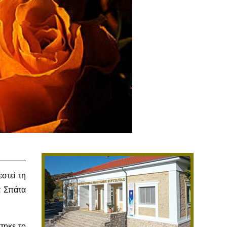
εστεί τη
α Σπάτα
στηκε το