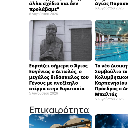
άλλα σχέδια και δεν
Αγίας Παρασ
προλάβαμε”
6 Αυγούστου 2026
6 Αυγούστου 2026
Εορτάζει σήμερα ο Άγιος
Το νέο Διοικη
Ευγένιος ο Αιτωλός, ο
Συμβούλιο το
μεγάλος διδάσκαλος του
Κολυμβητικο
Γένους με ανεξίτηλο
Καρπενησίου (
στίγμα στην Ευρυτανία
Πρόεδρος ο Δ
Μπαλτάς
5 Αυγούστου 2026
5 Αυγούστου 2026
Επικαιρότητα