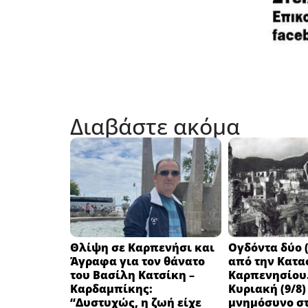
Διαβάστε ακόμα
Θλίψη σε Καρπενήσι και
Ογδόντα δύο (
Άγραφα για τον θάνατο
από την Κατα
του Βασίλη Κατσίκη –
Καρπενησίου.
Καρδαμπίκης:
Κυριακή (9/8)
“Δυστυχώς, η ζωή είχε
μνημόσυνο στ