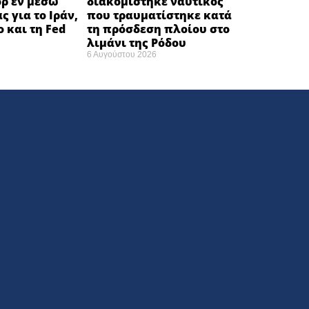
όρ εν μέσω
διακομίστηκε ναυτικός
ς για το Ιράν,
που τραυματίστηκε κατά
ο και τη Fed
τη πρόσδεση πλοίου στο
λιμάνι της Ρόδου
6 Αυγούστου 2026