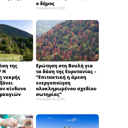
ο δήμος
5 Αυγούστου 2026
δάση της
Ερώτηση στη Βουλή για
/ Η
τα δάση της Ευρυτανίας –
 νεκρής
“Eπιτακτική η άμεση
ξάνει
ενεργοποίηση
ον κίνδυνο
ολοκληρωμένου σχεδίου
υρκαγιών
σωτηρίας”
4 Αυγούστου 2026