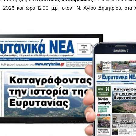
υ 2025 και ώρα 12:00 μ.μ., στον Ι.Ν. Αγίου Δημητρίου, στα