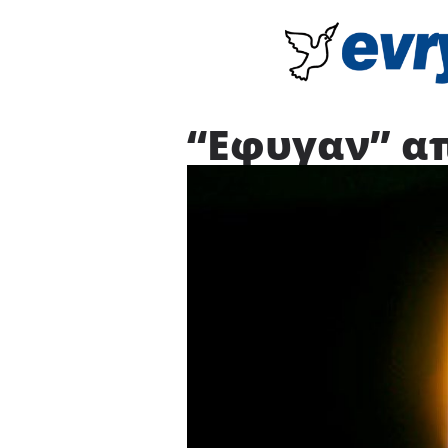
“Εφυγαν” απ