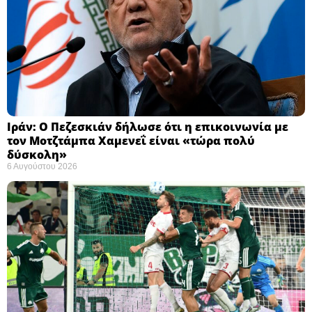
Ιράν: Ο Πεζεσκιάν δήλωσε ότι η επικοινωνία με
τον Μοτζτάμπα Χαμενεΐ είναι «τώρα πολύ
δύσκολη» ​
6 Αυγούστου 2026